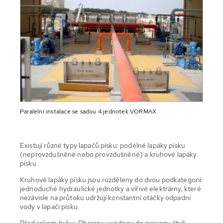
Paralelní instalace se sadou 4 jednotek VORMAX
Existují různé typy lapačů písku: podélné lapáky písku
(neprovzdušněné nebo provzdušněné) a kruhové lapáky
písku.
Kruhové lapáky písku jsou rozděleny do dvou podkategorií:
jednoduché hydraulické jednotky a vířivé elektrárny, které
nezávisle na průtoku udržují konstantní otáčky odpadní
vody v lapači písku.
Před rokem byly v Dharanu uvedeny do provozu čtyři