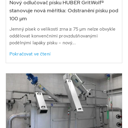
Nový odlučovač písku HUBER GritWolf®
stanovuje nová měřítka: Odstranění písku pod
100 µm
Jemný písek o velikosti zrna ≥ 75 µm nelze obvykle
oddělovat konvenčními provzdušňovanými
podélnými lapáky písku – nový...
Pokračovat ve čtení