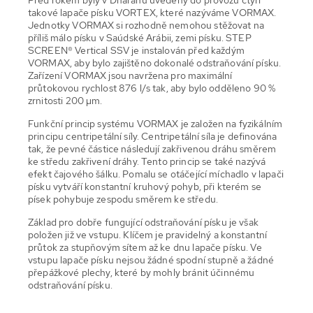
takové lapače písku VORTEX, které nazýváme VORMAX.
Jednotky VORMAX si rozhodně nemohou stěžovat na
příliš málo písku v Saúdské Arábii, zemi písku. STEP
SCREEN® Vertical SSV je instalován před každým
VORMAX, aby bylo zajištěno dokonalé odstraňování písku.
Zařízení VORMAX jsou navržena pro maximální
průtokovou rychlost 876 l/s tak, aby bylo odděleno 90 %
zrnitosti 200 µm.
Funkční princip systému VORMAX je založen na fyzikálním
principu centripetální síly. Centripetální síla je definována
tak, že pevné částice následují zakřivenou dráhu směrem
ke středu zakřivení dráhy. Tento princip se také nazývá
efekt čajového šálku. Pomalu se otáčející míchadlo v lapači
písku vytváří konstantní kruhový pohyb, při kterém se
písek pohybuje zespodu směrem ke středu.
Základ pro dobře fungující odstraňování písku je však
položen již ve vstupu. Klíčem je pravidelný a konstantní
průtok za stupňovým sítem až ke dnu lapače písku. Ve
vstupu lapače písku nejsou žádné spodní stupně a žádné
přepážkové plechy, které by mohly bránit účinnému
odstraňování písku.