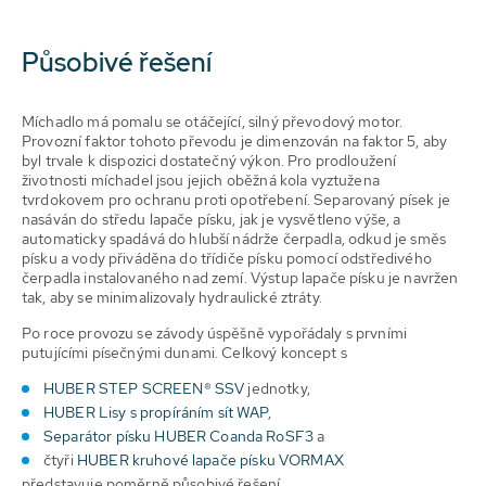
Působivé řešení
Míchadlo má pomalu se otáčející, silný převodový motor.
Provozní faktor tohoto převodu je dimenzován na faktor 5, aby
byl trvale k dispozici dostatečný výkon. Pro prodloužení
životnosti míchadel jsou jejich oběžná kola vyztužena
tvrdokovem pro ochranu proti opotřebení. Separovaný písek je
nasáván do středu lapače písku, jak je vysvětleno výše, a
automaticky spadává do hlubší nádrže čerpadla, odkud je směs
písku a vody přiváděna do třídiče písku pomocí odstředivého
čerpadla instalovaného nad zemí. Výstup lapače písku je navržen
tak, aby se minimalizovaly hydraulické ztráty.
Po roce provozu se závody úspěšně vypořádaly s prvními
putujícími písečnými dunami. Celkový koncept s
HUBER STEP SCREEN® SSV
jednotky,
HUBER Lisy s propíráním sít WAP
,
Separátor písku HUBER Coanda RoSF3
a
čtyři
HUBER kruhové lapače písku VORMAX
představuje poměrně působivé řešení.