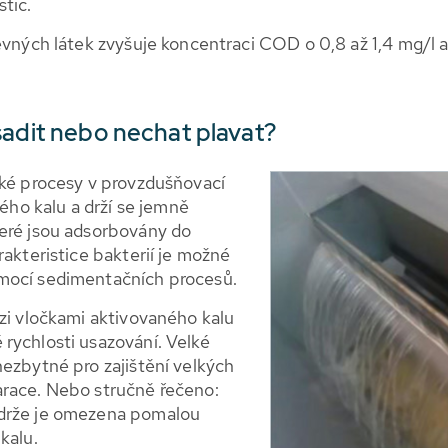
tic.
evných látek zvyšuje koncentraci COD o 0,8 až 1,4 mg/l a
sadit nebo nechat plavat?
cké procesy v provzdušňovací
ného kalu a drží se jemně
teré jsou adsorbovány do
akteristice bakterií je možné
mocí sedimentačních procesů.
ezi vločkami aktivovaného kalu
rychlosti usazování. Velké
nezbytné pro zajištění velkých
arace. Nebo stručně řečeno:
ádrže je omezena pomalou
kalu.