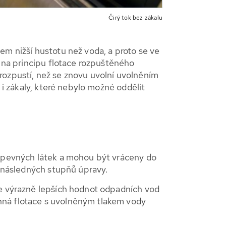
Čirý tok bez zákalu
em nižší hustotu než voda, a proto se ve
í na principu flotace rozpuštěného
rozpustí, než se znovu uvolní uvolněním
 i zákaly, které nebylo možné oddělit
u pevných látek a mohou být vráceny do
o následných stupňů úpravy.
je výrazně lepších hodnot odpadních vod
nná flotace s uvolněným tlakem vody