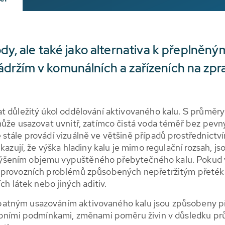
ody, ale také jako alternativa k přeplně
držím v komunálních a zařízeních na zp
t důležitý úkol oddělování aktivovaného kalu. S průměry
může usazovat uvnitř, zatímco čistá voda téměř bez pevn
stále provádí vizuálně ve většině případů prostřednictv
kazují, že výška hladiny kalu je mimo regulační rozsah, j
šením objemu vypuštěného přebytečného kalu. Pokud vš
í provozních problémů způsobených nepřetržitým přeté
ch látek nebo jiných aditiv.
atným usazováním aktivovaného kalu jsou způsobeny p
tupními podmínkami, změnami poměru živin v důsledku p