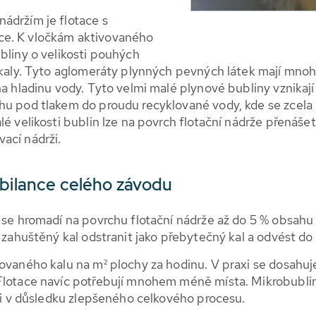
ádržím je flotace s
ce. K vločkám aktivovaného
bliny o velikosti pouhých
ákaly. Tyto aglomeráty plynných pevných látek mají mnoh
na hladinu vody. Tyto velmi malé plynové bubliny vznikaj
hu pod tlakem do proudu recyklované vody, kde se zcela 
é velikosti bublin lze na povrch flotační nádrže přenášet
ací nádrži.
 bilance celého závodu
u se hromadí na povrchu flotační nádrže až do 5 % obsah
e zahuštěný kal odstranit jako přebytečný kal a odvést d
vovaného kalu na m² plochy za hodinu. V praxi se dosahu
 Flotace navíc potřebují mnohem méně místa. Mikrobubli
gii v důsledku zlepšeného celkového procesu.