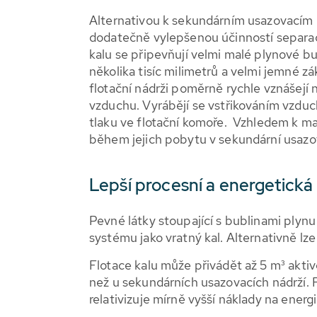
Alternativou k sekundárním usazovacím n
dodatečně vylepšenou účinností separa
kalu se připevňují velmi malé plynové bu
několika tisíc milimetrů a velmi jemné z
flotační nádrži poměrně rychle vznášejí 
vzduchu. Vyrábějí se vstřikováním vzduc
tlaku ve flotační komoře. Vzhledem k mal
během jejich pobytu v sekundární usazov
Lepší procesní a energetická
Pevné látky stoupající s bublinami plyn
systému jako vratný kal. Alternativně lz
Flotace kalu může přivádět až 5 m³ akti
než u sekundárních usazovacích nádrží.
relativizuje mírně vyšší náklady na ener