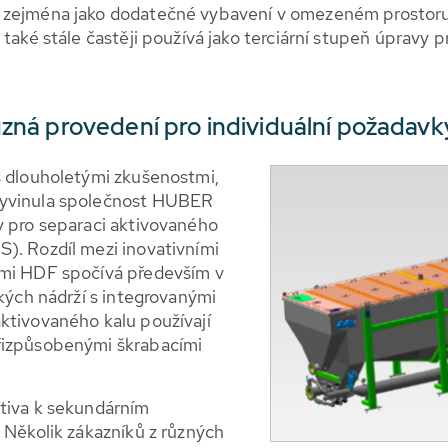
 zejména jako dodatečné vybavení v omezeném prostoru n
aké stále častěji používá jako terciární stupeň úpravy pro
ná provedení pro individuální požadavk
s dlouholetými zkušenostmi,
vyvinula společnost HUBER
y pro separaci aktivovaného
). Rozdíl mezi inovativními
ími HDF spočívá především v
okých nádrží s integrovanými
ktivovaného kalu používají
řizpůsobenými škrabacími
ativa k sekundárním
 Několik zákazníků z různých