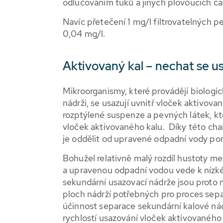
odlučováním tuků a jiných plovoucích čás
Navíc přetečení 1 mg/l filtrovatelných p
0,04 mg/l.
Aktivovaný kal – nechat se u
Mikroorganismy, které provádějí biologi
nádrži, se usazují uvnitř vloček aktivova
rozptýlené suspenze a pevných látek, k
vloček aktivovaného kalu. Díky této char
je oddělit od upravené odpadní vody po
Bohužel relativně malý rozdíl hustoty m
a upravenou odpadní vodou vede k nízké 
sekundární usazovací nádrže jsou proto 
ploch nádrží potřebných pro proces sep
účinnost separace sekundární kalové n
rychlostí usazování vloček aktivovaného 