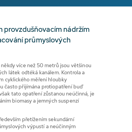
ným provzdušňovacím nádržím
racování průmyslových
 někdy více než 50 metrů jsou většinou
ých látek odtéká kanálem. Kontrola a
ím cyklického měření hloubky
sou často přijímána protiopatření buď
ak tato opatření zůstanou neúčinná, je
káním biomasy a jemných suspenzí
ředevším přetížením sekundární
růmyslových výpustí a neúčinným