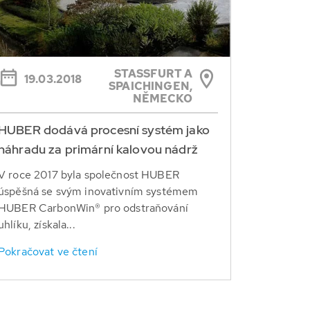
STASSFURT A S
19.03.2018
PAICHINGEN, N
ĚMECKO
HUBER dodává procesní systém jako
náhradu za primární kalovou nádrž
V roce 2017 byla společnost HUBER
úspěšná se svým inovativním systémem
HUBER CarbonWin® pro odstraňování
uhlíku, získala...
Pokračovat ve čtení