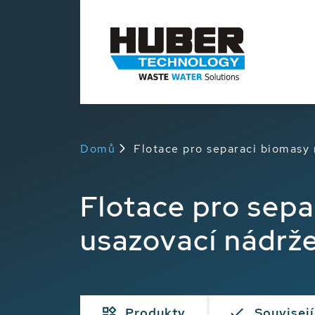
Domů
Flotace pro separaci biomasy 
Flotace pro sepa
usazovací nádrž
Produkty
Souvisejí