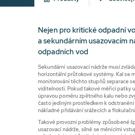
Nejen pro kritické odpadní v
a sekundárním usazovacím ná
odpadních vod
Sekundární usazovací nádrže musí zvláda
horizontální průtokové systémy. Kal se 
monitorování těchto stupňů separace se 
viditelnosti. Pokud takové měřicí patky u
úpravou poměru zpětného kalu nebo zvý
často jediným prostředkem k odstraněn
nákladné přidávání srážecích a flokulační
Takové provozní problémy způsobené šp
usazovací nádrže, silně se měnícími vs