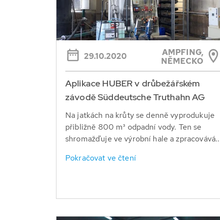
AMPFING,
29.10.2020
NĚMECKO
Aplikace HUBER v drůbežářském
závodě Süddeutsche Truthahn AG
Na jatkách na krůty se denně vyprodukuje
přibližně 800 m³ odpadní vody. Ten se
shromažďuje ve výrobní hale a zpracovává..
Pokračovat ve čtení