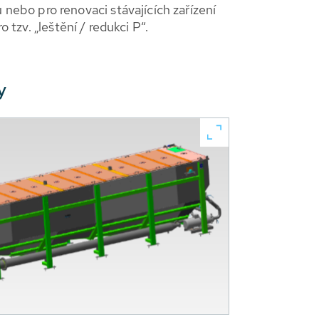
ebo pro renovaci stávajících zařízení
 tzv. „leštění / redukci P“.
y