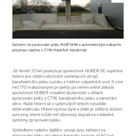
Zařízení na zpracování písku RoSF5HW s automatickým zakrytím
přejímací nádrže v ČTW Frankfurt Niederrad
Již téměř 20 let poskytuje společnost HUBER SE úspěšná
řešení pro čištění silničních zametacích strojů,
kanalizačního písku a písku z čistíren odpadních vod. S více
než 170 realizovanými projekty po celém světě získala
společnost HUBER rozsáhlé zkušenosti v oblasti
zpracování písku z ČTW, kanalizačního písku a zametání
silnic. Naše řešení se v uplynulých letech neustále
zdokonalovala. Hlavní výzvou bylo a stále je odlišné složení
suroviny, které může mít obrovský dopad na následné
systémy zpracování písku.
Výsledkem našeho dalšího vývoje jsou zařízení na
zpracování písku pro denní kapacitu surovin až 60 tun.