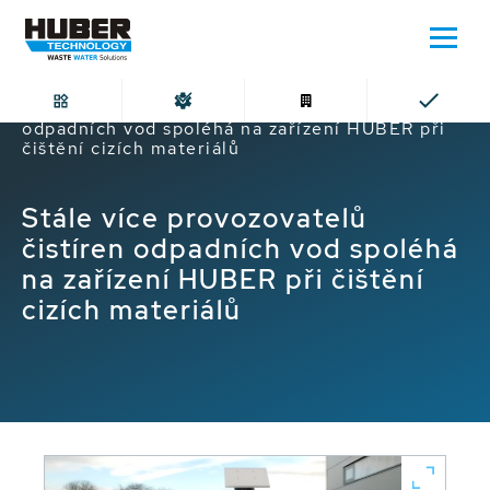
Domů
Stále více provozovatelů čistíren
odpadních vod spoléhá na zařízení HUBER při
čištění cizích materiálů
Stále více provozovatelů
čistíren odpadních vod spoléhá
na zařízení HUBER při čištění
cizích materiálů