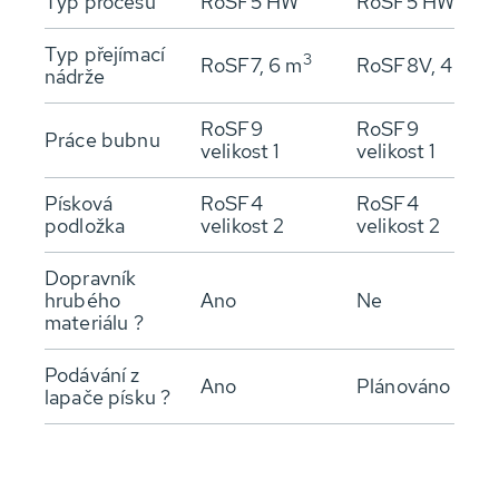
Typ procesu
RoSF5 HW
RoSF5 HW
Typ přejímací
3
3
RoSF7, 6 m
RoSF8V, 4 m
nádrže
RoSF9
RoSF9
Práce bubnu
velikost 1
velikost 1
Písková
RoSF4
RoSF4
podložka
velikost 2
velikost 2
Dopravník
hrubého
Ano
Ne
materiálu ?
Podávání z
Ano
Plánováno
lapače písku ?