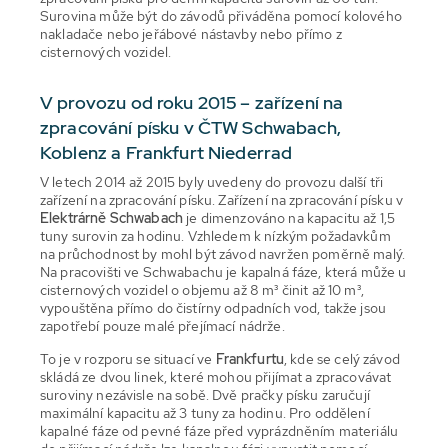
Surovina může být do závodů přiváděna pomocí kolového
nakladače nebo jeřábové nástavby nebo přímo z
cisternových vozidel.
V provozu od roku 2015 – zařízení na
zpracování písku v ČTW Schwabach,
Koblenz a Frankfurt Niederrad
V letech 2014 až 2015 byly uvedeny do provozu další tři
zařízení na zpracování písku. Zařízení na zpracování písku v
Elektrárně Schwabach
je dimenzováno na kapacitu až 1,5
tuny surovin za hodinu. Vzhledem k nízkým požadavkům
na průchodnost by mohl být závod navržen poměrně malý.
Na pracovišti ve Schwabachu je kapalná fáze, která může u
cisternových vozidel o objemu až 8 m³ činit až 10 m³,
vypouštěna přímo do čistírny odpadních vod, takže jsou
zapotřebí pouze malé přejímací nádrže.
To je v rozporu se situací ve
Frankfurtu
, kde se celý závod
skládá ze dvou linek, které mohou přijímat a zpracovávat
suroviny nezávisle na sobě. Dvě pračky písku zaručují
maximální kapacitu až 3 tuny za hodinu. Pro oddělení
kapalné fáze od pevné fáze před vyprázdněním materiálu