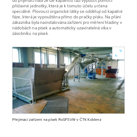
do přijímací nádrže lze kapalnou fázi vypustit pomocí
přídavné jednotky, která je k tomuto účelu určena
speciálně. Plovoucí organické látky se oddělují od kapalné
fáze, která je vypouštěna přímo do pračky písku. Na přání
zákazníka byla nainstalována zařízení pro měření hladiny v
nádobách na písek a automaticky uzavíratelná víka v
zásobníku na písek.
Přejímací zařízení na písek RoSF5VW v ČTK Koblenz