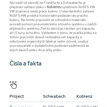
Na rozdíl od závodů ve Frankfurtu a Schwabachu je
přejímací zařízení písku v
Koblenzu
systémem RoSF5 VW.
VW znamená svislá práce bubnu. U standardního zařízení
RoSF5 HW probíhá horizontální podávání do pracího
bubnu. Na tomto pracovišti se odvodnění materiálu
provádí pomocí pneumatického sítového systému v nádrži
přijímacího systému. Tento závod je navržen pro kapacitu
až 1,5 tuny za hodinu. Vzhledem k tomu, že pračka písku na
tomto pracovišti dosud nedosáhla své kapacity a
odlučování organických látek je velmi účinné, uvažují
provozovatelé o dodatečném podávání sedimentů ze
svých lapačů písku do pračky písku.
Čísla a fakta
Project
Schwabach
Koblenz