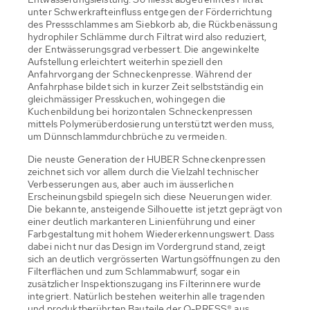
unter Schwerkrafteinfluss entgegen der Förderrichtung
des Pressschlammes am Siebkorb ab, die Rückbenässung
hydrophiler Schlämme durch Filtrat wird also reduziert,
der Entwässerungsgrad verbessert. Die angewinkelte
Aufstellung erleichtert weiterhin speziell den
Anfahrvorgang der Schneckenpresse. Während der
Anfahrphase bildet sich in kurzer Zeit selbstständig ein
gleichmässiger Presskuchen, wohingegen die
Kuchenbildung bei horizontalen Schneckenpressen
mittels Polymerüberdosierung unterstützt werden muss,
um Dünnschlammdurchbrüche zu vermeiden.
Die neuste Generation der HUBER Schneckenpressen
zeichnet sich vor allem durch die Vielzahl technischer
Verbesserungen aus, aber auch im äusserlichen
Erscheinungsbild spiegeln sich diese Neuerungen wider.
Die bekannte, ansteigende Silhouette ist jetzt geprägt von
einer deutlich markanteren Linienführung und einer
Farbgestaltung mit hohem Wiedererkennungswert. Dass
dabei nicht nur das Design im Vordergrund stand, zeigt
sich an deutlich vergrösserten Wartungsöffnungen zu den
Filterflächen und zum Schlammabwurf, sogar ein
zusätzlicher Inspektionszugang ins Filterinnere wurde
integriert. Natürlich bestehen weiterhin alle tragenden
und produktberührten Bauteile der Q-PRESS® aus