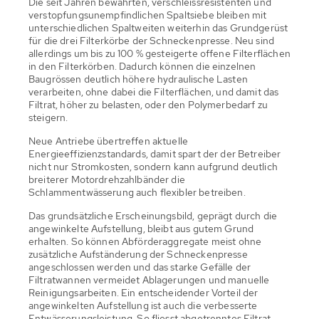
Die seit Jahren bewährten, verschleissresistenten und
verstopfungsunempfindlichen Spaltsiebe bleiben mit
unterschiedlichen Spaltweiten weiterhin das Grundgerüst
für die drei Filterkörbe der Schneckenpresse. Neu sind
allerdings um bis zu 100 % gesteigerte offene Filterflächen
in den Filterkörben. Dadurch können die einzelnen
Baugrössen deutlich höhere hydraulische Lasten
verarbeiten, ohne dabei die Filterflächen, und damit das
Filtrat, höher zu belasten, oder den Polymerbedarf zu
steigern.
Neue Antriebe übertreffen aktuelle
Energieeffizienzstandards, damit spart der der Betreiber
nicht nur Stromkosten, sondern kann aufgrund deutlich
breiterer Motordrehzahlbänder die
Schlammentwässerung auch flexibler betreiben.
Das grundsätzliche Erscheinungsbild, geprägt durch die
angewinkelte Aufstellung, bleibt aus gutem Grund
erhalten. So können Abförderaggregate meist ohne
zusätzliche Aufständerung der Schneckenpresse
angeschlossen werden und das starke Gefälle der
Filtratwannen vermeidet Ablagerungen und manuelle
Reinigungsarbeiten. Ein entscheidender Vorteil der
angewinkelten Aufstellung ist auch die verbesserte
Entwässerungsleistung. So fliesst abgetrenntes Filtrat