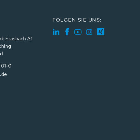
FOLGEN SIE UNS:
rk Erasbach A1
ching
nd
201-0
.de