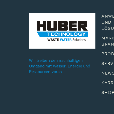
ANW
UND
LÖS
MÄRK
BRA
PROD
Wir treiben den nachhaltigen
SERV
Umgang mit Wasser, Energie und
Ressourcen voran
NEW
KARR
SHO