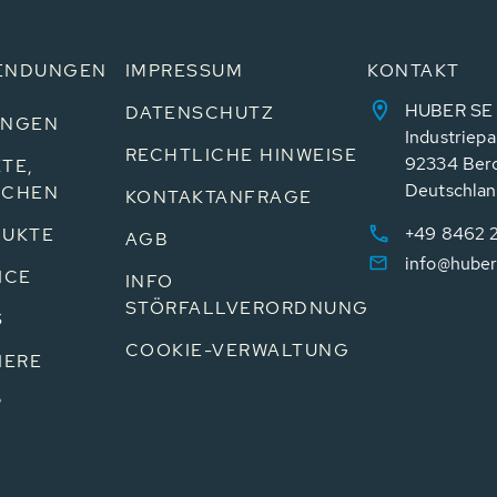
ENDUNGEN
IMPRESSUM
KONTAKT
HUBER SE
DATENSCHUTZ
UNGEN
Industriepa
RECHTLICHE HINWEISE
92334 Ber
TE,
Deutschla
NCHEN
KONTAKTANFRAGE
+49 8462 
UKTE
AGB
info@huber
ICE
INFO
STÖRFALLVERORDNUNG
S
COOKIE-VERWALTUNG
IERE
P