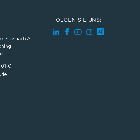
FOLGEN SIE UNS:
rk Erasbach A1
ching
nd
201-0
.de