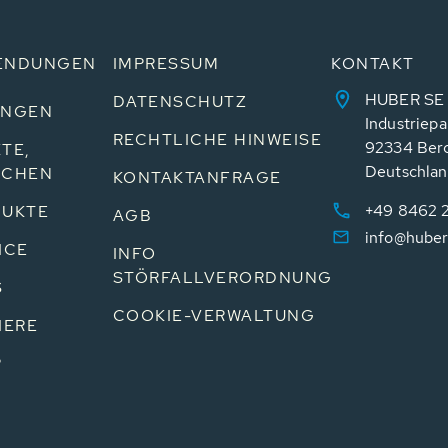
ENDUNGEN
IMPRESSUM
KONTAKT
HUBER SE
DATENSCHUTZ
UNGEN
Industriepa
RECHTLICHE HINWEISE
92334 Ber
TE,
Deutschla
NCHEN
KONTAKTANFRAGE
+49 8462 
UKTE
AGB
info@huber
ICE
INFO
STÖRFALLVERORDNUNG
S
COOKIE-VERWALTUNG
IERE
P