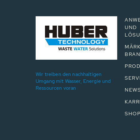
ANW
UND
LÖS
MÄRK
BRA
PROD
Wir treiben den nachhaltigen
SERV
Umgang mit Wasser, Energie und
Ressourcen voran
NEW
KARR
SHO