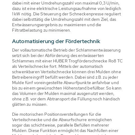
dabei mit einer Umdrehungszahl von maximal 0,3 U/min,
dazu ist eine elektrische Leistungsaufnahme von lediglich
1 kW nötig. Die Steuerung der Schneckenpresse reguliert
dabei selbsttätig die Umdrehungszahl mit dem Ziel, das
Entwässerungsergebnis zu maximieren und die
Filtratbelastung zu minimieren.
Automatisierung der Fördertechnik
Der vollautomatische Betrieb der Schlammentwässerung
setzt sich bei der Abförderung des entwässerten
Schlammes mit einer HUBER Trogförderschnecke Ro8 TC
als Verteilschnecke fort. Mittels der automatisch
schwenkbaren Verteilschnecke können drei Mulden ohne
Betreibereingriff befüllt werden. Dabei sind z.B. zu jeder
Mulde fünf voreingestellte Abwurfpunkte anfahrbar und
bis zu einem gewünschten Höhenstand befüllbar. So kann
das Volumen der Mulden maximal ausgenutzt werden,
ohne z.B. vor dem Abtransport die Füllung noch händisch
glätten zu müssen.
Die motorischen Positionsverstellungen für die
Verteilschnecke und die Abwurfschurre ermöglichen
sogar das schichtweise, parallele Befüllen mehrerer
Mulden. Diese Funktion ermöglicht das Nachfüllen einer