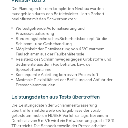
PRESS
®
620.2
Die Planungen für den kompletten Neubau wurden
massgeblich durch den Betriebsleiter Herrn Porkert
beeinflusst mit den Schwerpunkten:
Weitestgehende Automatisierung und
Prozessvisualisierung
Steuerungstechnisches Sicherheitskonzept für die
Schlamm- und Gasbehandlung
Möglichkeit der Entwässerung von 45°C warmem
Faulschlamm aus der Faulbehältersole
Resistenz des Schlammweges gegen Grobstoffe und
Sedimente aus dem Faulbehälter, bzw. der
Speisefettannahme
Konsequente Ableitung korrosiver Prozessluft
Maximale Flexibilität bei der Befüllung and Abfuhr der
Pressschlammmulden
Leistungsdaten aus Tests übertroffen
Die Leistungsdaten der Schlammentwässerung
übertreffen mittlerweile die Ergebnisse der vorab
getesteten mobilen HUBER Vorführanlage. Bei einem
Durchsatz von 5 m³/h wird ein Entwässerungsgrad > 28 %
TR erreicht. Die Schneckenwelle der Presse arbeitet