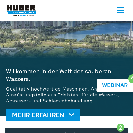
Wasser - Abwasser - Prozesswasser -
Schlamm - Sand - Abfall - Energie
Wir treiben den nachhaltigen Umgang mit Wasser,
Energie und Ressourcen voran: Mehr als 65.000
WEBINAR
installierte HUBER-Anlagen auf allen Kontinenten
tragen zur weltweiten Lösung der
Wasserproblematik bei.
MEHR ERFAHREN
2