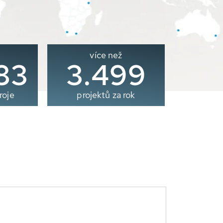
více než
00
3.500
roje
projektů za rok