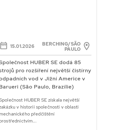
BERCHING/SÃO
15.01.2026
PAULO
Společnost HUBER SE dodá 85
strojů pro rozšíření největší čistírny
odpadních vod v Jižní Americe v
Barueri (São Paulo, Brazílie)
Společnost HUBER SE získala největší
zakázku v historii společnosti v oblasti
mechanického předčištění
prostřednictvím...