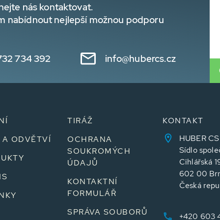
hejte nás kontaktovat.
m nabídnout nejlepší možnou podporu
732 734 392
info@hubercs.cz
NÍ
TIRÁŽ
KONTAKT
HUBER CS sp
 A ODVĚTVÍ
OCHRANA
Sídlo spole
SOUKROMÝCH
UKTY
Cihlářská 1
ÚDAJŮ
602 00 Br
IS
KONTAKTNÍ
Česká repu
FORMULÁŘ
NKY
SPRÁVA SOUBORŮ
+420 603 