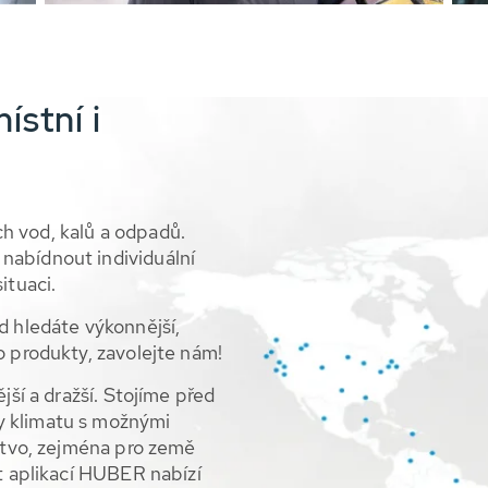
stní i
h vod, kalů a odpadů.
nabídnout individuální
ituaci.
d hledáte výkonnější,
o produkty, zavolejte nám!
jší a dražší. Stojíme před
y klimatu s možnými
dstvo, zejména pro země
nt aplikací HUBER nabízí