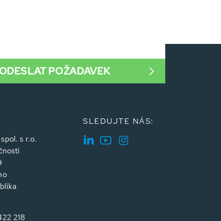
ODESLAT POŽADAVEK
SLEDUJTE NÁS:
ol. s r.o.
čnosti
9
no
blika
422 218