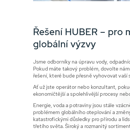
Řešení HUBER – pro mí
globální výzvy
Jsme odborníky na úpravu vody, odpadníc
Pokud máte takový problém, dovolte nám 
řešení, které bude přesně vyhovovat vaší s
Ať už jste operátor nebo konzultant, poku
ekonomičtější a spolehlivější procesy neb
Energie, voda a potraviny jsou stále vzácně
problémem globálního oteplování a změn
katastrofickými důsledky pro přírodu a li
třetího světa. Široký a rozmanitý sortime