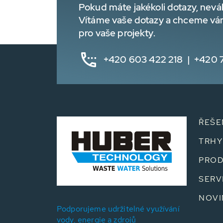
Pokud máte jakékoli dotazy, nevá
Vítáme vaše dotazy a chceme vá
pro vaše projekty.
+420 603 422 218 | +420 
ŘEŠE
TRHY
PROD
SERV
NOVI
Podporujeme udržitelné využívání
vody, energie a zdrojů