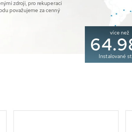
nými zdroji, pro rekuperaci
 vodu považujeme za cenný
více než
65.0
Instalované st