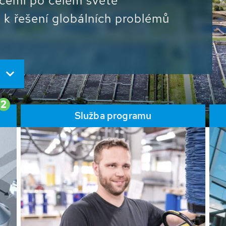
acemi po celém světě
 k řešení globálních problémů
2
Služba programu