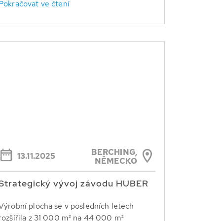
Pokračovat ve čtení
BERCHING,
13.11.2025
NĚMECKO
Strategický vývoj závodu HUBER
Výrobní plocha se v posledních letech
rozšířila z 31 000 m² na 44 000 m²