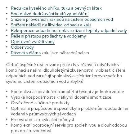
Redukce kyselého uhlíku, tuku a pevných látek
Spolehlivé dodržování limitů vypouštění
Snížení provozních nákladů na čištění odpadních vod
Snížení nákladů na likvidaci odpadu a kalu
Rekuperace odpadního tepla a snížení teploty odpadní vody
Řešení přístupu pro šachty a vodojemy
Opětovné využití vody
Odběr vody
Pásová sušárna
kalu jako náhradní palivo
Četné úspěšně realizované projekty v různých odvětvích v
kombinaci s našimi dlouholetými zkušenostmi v oblasti čištění
odpadních vod zaručují spolehlivý a efektivní provoz vašeho
systému čištění odpadních vod a zbytků!
Spolehlivá a individuální kompletní řešení z jednoho zdroje
Vysoká hospodárnost s krátkými dobami amortizace
Osvědčené a účinné produkty
Optimální přizpůsobení specifickým problémům s odpadními
vodami v průmyslových závodech
Pro výrobní a recyklační průmysl
Komplexní poprodejní servis pro spolehlivou a dlouhodobou
provozní bezpečnost