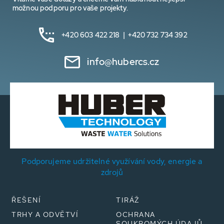
možnou podporu pro vaše projekty.
+420 603 422 218 | +420 732 734 392
info@hubercs.cz
Podporujeme udržitelné využívání vody, energie a
zdrojů
ŘEŠENÍ
TIRÁŽ
TRHY A ODVĚTVÍ
OCHRANA
SOUKROMÝCH ÚDAJŮ