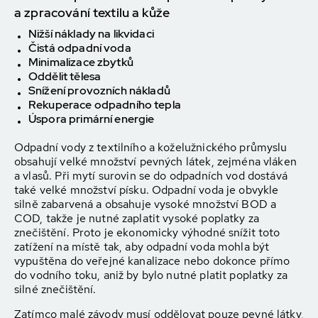
a zpracování textilu a kůže
Nižší náklady na likvidaci
Čistá odpadní voda
Minimalizace zbytků
Oddělit tělesa
Snížení provozních nákladů
Rekuperace odpadního tepla
Úspora primární energie
Odpadní vody z textilního a koželužnického průmyslu
obsahují velké množství pevných látek, zejména vláken
a vlasů. Při mytí surovin se do odpadních vod dostává
také velké množství písku. Odpadní voda je obvykle
silně zabarvená a obsahuje vysoké množství BOD a
COD, takže je nutné zaplatit vysoké poplatky za
znečištění. Proto je ekonomicky výhodné snížit toto
zatížení na místě tak, aby odpadní voda mohla být
vypuštěna do veřejné kanalizace nebo dokonce přímo
do vodního toku, aniž by bylo nutné platit poplatky za
silné znečištění.
Zatímco malé závody musí oddělovat pouze pevné látky,