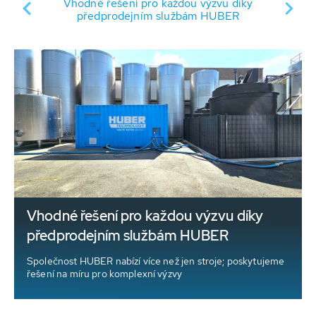
Vhodné řešení pro každou výzvu díky
Z
předprodejním službám HUBER
Vhodné řešení pro každou výzvu díky
předprodejním službám HUBER
Společnost HUBER nabízí více než jen stroje; poskytujeme
řešení na míru pro komplexní výzvy