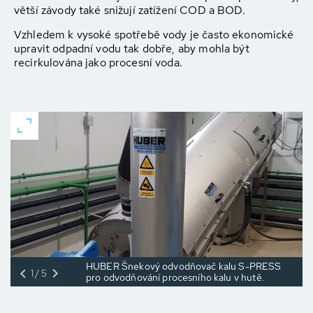
větší závody také snižují zatížení COD a BOD.
Vzhledem k vysoké spotřebě vody je často ekonomické
upravit odpadní vodu tak dobře, aby mohla být
recirkulována jako procesní voda.
HUBER Šnekový odvodňovač kalu S-PRESS
1/5
pro odvodňování procesního kalu v hutě.