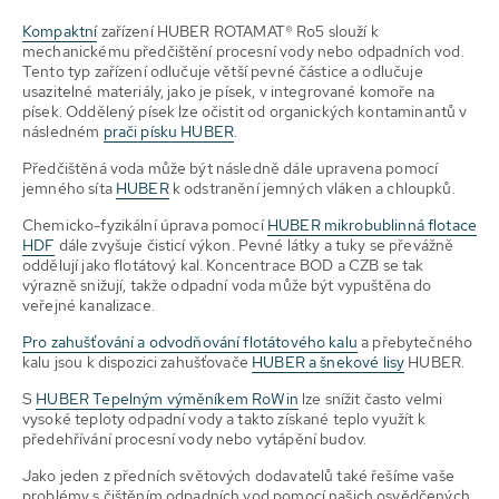
Kompaktní
zařízení HUBER ROTAMAT® Ro5 slouží k
mechanickému předčištění procesní vody nebo odpadních vod.
Tento typ zařízení odlučuje větší pevné částice a odlučuje
usazitelné materiály, jako je písek, v integrované komoře na
písek. Oddělený písek lze očistit od organických kontaminantů v
následném
prači písku HUBER
.
Předčištěná voda může být následně dále upravena pomocí
jemného síta
HUBER
k odstranění jemných vláken a chloupků.
Chemicko-fyzikální úprava pomocí
HUBER mikrobublinná flotace
HDF
dále zvyšuje čisticí výkon. Pevné látky a tuky se převážně
oddělují jako flotátový kal. Koncentrace BOD a CZB se tak
výrazně snižují, takže odpadní voda může být vypuštěna do
veřejné kanalizace.
Pro zahušťování a odvodňování flotátového kalu
a přebytečného
kalu jsou k dispozici zahušťovače
HUBER a šnekové lisy
HUBER.
S
HUBER Tepelným výměníkem RoWin
lze snížit často velmi
vysoké teploty odpadní vody a takto získané teplo využít k
předehřívání procesní vody nebo vytápění budov.
Jako jeden z předních světových dodavatelů také řešíme vaše
problémy s čištěním odpadních vod pomocí našich osvědčených