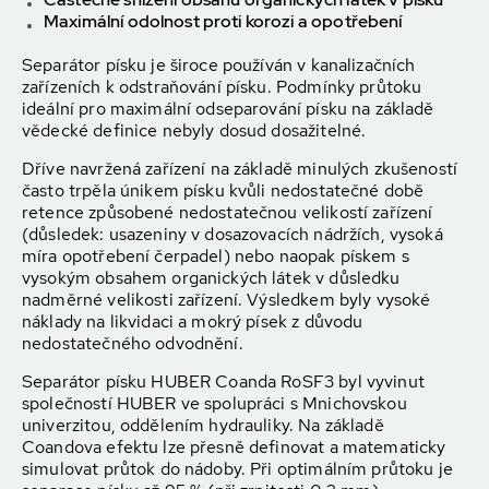
Maximální odolnost proti korozi a opotřebení
Separátor písku je široce používán v kanalizačních
zařízeních k odstraňování písku. Podmínky průtoku
ideální pro maximální odseparování písku na základě
vědecké definice nebyly dosud dosažitelné.
Dříve navržená zařízení na základě minulých zkušeností
často trpěla únikem písku kvůli nedostatečné době
retence způsobené nedostatečnou velikostí zařízení
(důsledek: usazeniny v dosazovacích nádržích, vysoká
míra opotřebení čerpadel) nebo naopak pískem s
vysokým obsahem organických látek v důsledku
nadměrné velikosti zařízení. Výsledkem byly vysoké
náklady na likvidaci a mokrý písek z důvodu
nedostatečného odvodnění.
Separátor písku HUBER Coanda RoSF3 byl vyvinut
společností HUBER ve spolupráci s Mnichovskou
univerzitou, oddělením hydrauliky. Na základě
Coandova efektu lze přesně definovat a matematicky
simulovat průtok do nádoby. Při optimálním průtoku je