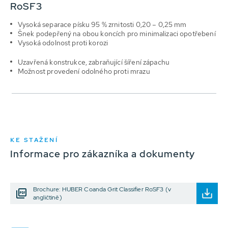
RoSF3
Vysoká separace písku 95 % zrnitosti 0,20 – 0,25 mm
Šnek podepřený na obou koncích pro minimalizaci opotřebení
Vysoká odolnost proti korozi
Uzavřená konstrukce, zabraňující šíření zápachu
Možnost provedení odolného proti mrazu
KE STAŽENÍ
Informace pro zákazníka a dokumenty
Brochure: HUBER Coanda Grit Classifier RoSF3 (v
angličtině)