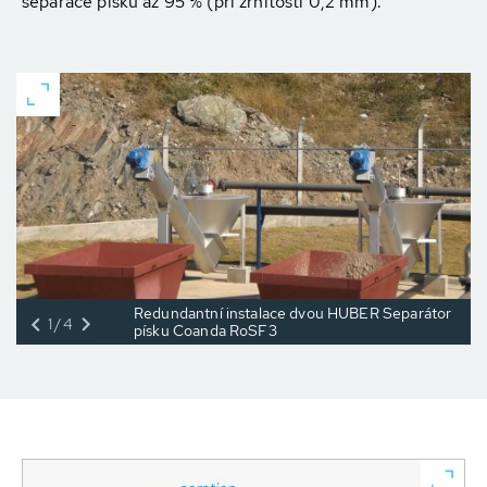
separace písku až 95 % (při zrnitosti 0,2 mm).
Redundantní instalace dvou HUBER Separátor
1/4
písku Coanda RoSF3