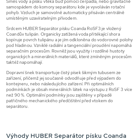
Směs vody a písku vtéká buď pomocí čerpadla, nebo gravitačně
samospádem do komory separátoru kde je vyvoláván rotační
pohyb. Vzduch je samovolně automaticky přisáván centrálně
umístěným uzavíratelným přívodem.
Srdcem HUBER Separátor písku Coanda RoSF3 je vložený
Coandův tulipán. Organicky zatížená voda přitékající shora
kopíruje povrch tulipánu a je jím odkloněna do vodorovné polohy
pod hladinou. Vzniklé radiální a tangenciální proudění napomáhá
separačním procesům. Rovněž jsou využity i rozdílné hustoty
organických a minerálních materiálů, které zmíněným procesům
taktéž napomáhají.
Dopravní šnek transportuje čistý písek šikmým tubusem ze
zařízení, přičemž jej současně odvodňuje před výpadem do
kontejneru, nebo následujícího zařízení. Při optimálních
podmínkách je obsah minerálních látek na výstupu z RoSF 3 více
než 90 %. Optimální podmínky jsou zajištěny v případě
patřičného mechanického předčištění před vtokem do
separátoru.
Výhody HUBER Separátor písku Coanda