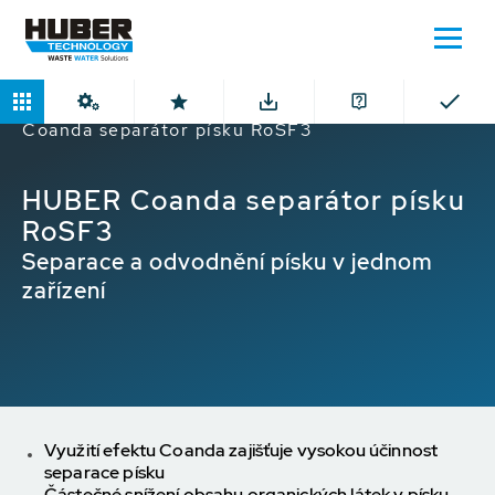
Domů
Produkty
Separátor písku
HUBER
Coanda separátor písku RoSF3
HUBER Coanda separátor písku
RoSF3
Separace a odvodnění písku v jednom
zařízení
Využití efektu Coanda zajišťuje vysokou účinnost
separace písku
Částečné snížení obsahu organických látek v písku