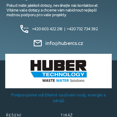
Pokud máte jakékoli dotazy, neváhejte nás kontaktovat.
Vítáme vaše dotazy a chceme vám nabídnout nejlepší
možnou podporu pro vaše projekty.
+420 603 422 218 | +420 732 734 392
info@hubercs.cz
Podporujeme udržitelné využívání vody, energie a
zdrojů
ŘEŠENÍ
TIRÁŽ