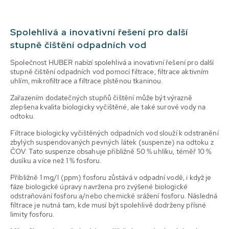
Spolehlivá a inovativní řešení pro další
stupně čištění odpadních vod
Společnost HUBER nabízí spolehlivá a inovativní řešení pro další
stupně čištění odpadních vod pomocí filtrace, filtrace aktivním
uhlím, mikrofiltrace a filtrace plstěnou tkaninou.
Zařazením dodatečných stupňů čištění může být výrazně
zlepšena kvalita biologicky vyčištěné, ale také surové vody na
odtoku.
Filtrace biologicky vyčištěných odpadních vod slouží k odstranění
zbylých suspendovaných pevných látek (suspenze) na odtoku z
ČOV. Tato suspenze obsahuje přibližně 50 % uhlíku, téměř 10 %
dusíku a více než 1 % fosforu.
Přibližně 1 mg/l (ppm) fosforu zůstává v odpadní vodě, i když je
fáze biologické úpravy navržena pro zvýšené biologické
odstraňování fosforu a/nebo chemické srážení fosforu. Následná
filtrace je nutná tam, kde musí být spolehlivě dodrženy přísné
limity fosforu.