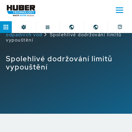
Domů
Aplikace
Průmyslové čištění
odpadních vod
Spolehlivé dodržování limitů
vypouštění
Spolehlivé dodržování limitů
vypouštění