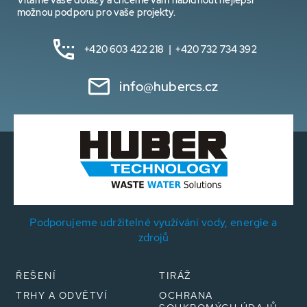
Vítáme vaše dotazy a chceme vám nabídnout nejlepší
možnou podporu pro vaše projekty.
+420 603 422 218 | +420 732 734 392
info@hubercs.cz
Podporujeme udržitelné využívání vody, energie a
zdrojů
ŘEŠENÍ
TIRÁŽ
TRHY A ODVĚTVÍ
OCHRANA