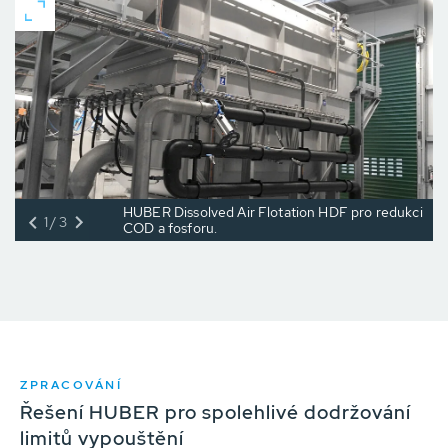
HUBER Dissolved Air Flotation HDF pro redukci
1/3
COD a fosforu.
ZPRACOVÁNÍ
Řešení HUBER pro spolehlivé dodržování
limitů vypouštění