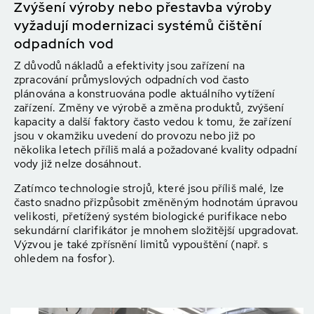
Zvýšení výroby nebo přestavba výroby
vyžadují modernizaci systémů čištění
odpadních vod
Z důvodů nákladů a efektivity jsou zařízení na
zpracování průmyslových odpadních vod často
plánována a konstruována podle aktuálního vytížení
zařízení. Změny ve výrobě a změna produktů, zvýšení
kapacity a další faktory často vedou k tomu, že zařízení
jsou v okamžiku uvedení do provozu nebo již po
několika letech příliš malá a požadované kvality odpadní
vody již nelze dosáhnout.
Zatímco technologie strojů, které jsou příliš malé, lze
často snadno přizpůsobit změněným hodnotám úpravou
velikosti, přetížený systém biologické purifikace nebo
sekundární clarifikátor je mnohem složitější upgradovat.
Výzvou je také zpřísnění limitů vypouštění (např. s
ohledem na fosfor).