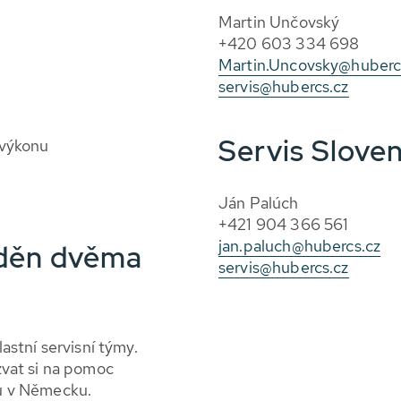
Martin Unčovský
+420 603 334 698
Martin.Uncovsky@huberc
servis@hubercs.cz
Servis Slove
 výkonu
Ján Palúch
+421 904 366 561
jan.paluch@hubercs.cz
áděn dvěma
servis@hubercs.cz
vlastní servisní týmy.
zvat si na pomoc
u v Německu.