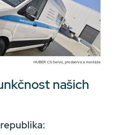
HUBER CS Servis, předservis a montáže
funkčnost našich
republika: