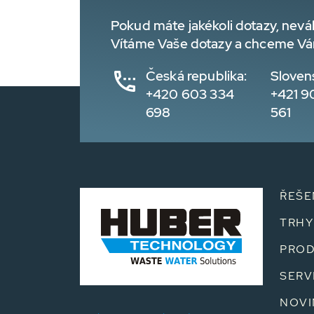
Pokud máte jakékoli dotazy, nevá
Vítáme Vaše dotazy a chceme Vá
Česká republika:
Sloven
+420 603 334
+421 9
698
561
ŘEŠE
TRHY
PROD
SERV
NOVI