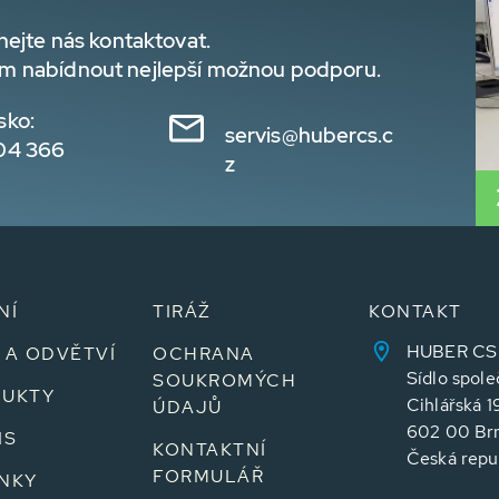
hejte nás kontaktovat.
m nabídnout nejlepší možnou podporu.
sko:
servis@hubercs.c
04 366
z
NÍ
TIRÁŽ
KONTAKT
HUBER CS sp
 A ODVĚTVÍ
OCHRANA
Sídlo spole
SOUKROMÝCH
UKTY
Cihlářská 1
ÚDAJŮ
602 00 Br
IS
KONTAKTNÍ
Česká repu
FORMULÁŘ
NKY