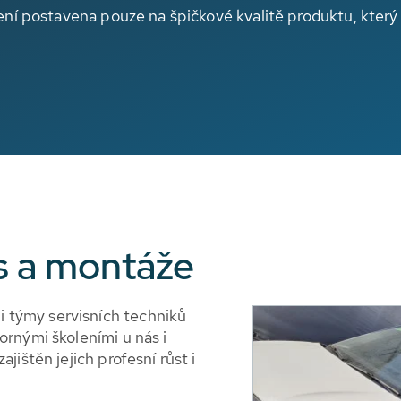
není postavena pouze na špičkové kvalitě produktu, který 
is a montáže
týmy servisních techniků
rnými školeními u nás i
jištěn jejich profesní růst i