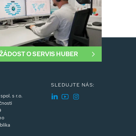
ŽÁDOST O SERVIS HUBER
SLEDUJTE NÁS:
ol. s r.o.
čnosti
9
no
blika