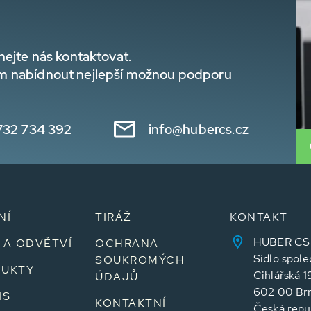
hejte nás kontaktovat.
m nabídnout nejlepší možnou podporu
732 734 392
info@hubercs.cz
NÍ
TIRÁŽ
KONTAKT
HUBER CS sp
 A ODVĚTVÍ
OCHRANA
Sídlo spole
SOUKROMÝCH
UKTY
Cihlářská 1
ÚDAJŮ
602 00 Br
IS
KONTAKTNÍ
Česká repu