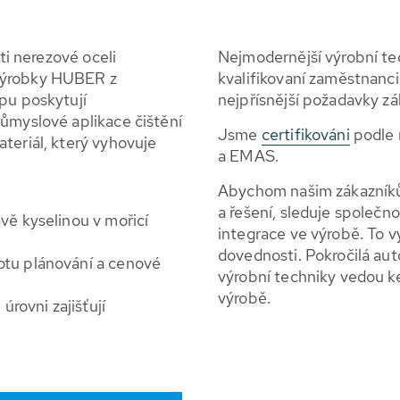
sti nerezové oceli
Nejmodernější výrobní te
Výrobky HUBER z
kvalifikovaní zaměstnanci z
pu poskytují
nejpřísnější požadavky zá
růmyslové aplikace čištění
Jsme
certifikováni
podle 
teriál, který vyhovuje
a EMAS.
Abychom našim zákazníkům 
a řešení, sleduje společno
avě kyselinou v mořicí
integrace ve výrobě. To v
dovednosti. Pokročilá a
totu plánování a cenové
výrobní techniky vedou ke
výrobě.
rovni zajišťují