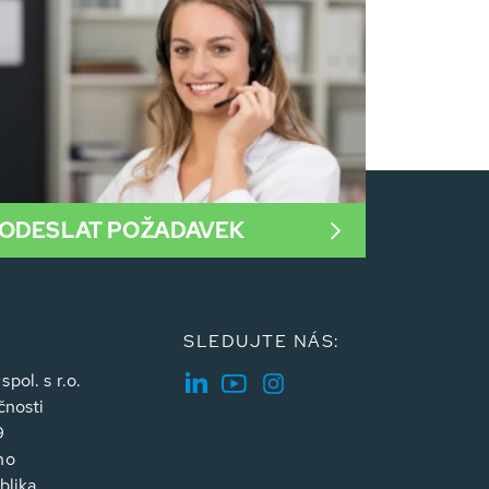
ODESLAT POŽADAVEK
SLEDUJTE NÁS:
ol. s r.o.
čnosti
9
no
blika