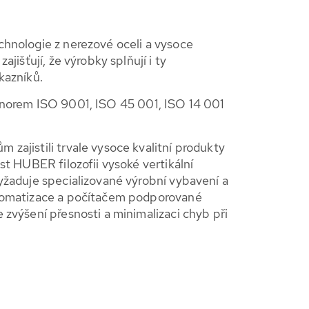
chnologie z nerezové oceli a vysoce
ajišťují, že výrobky splňují i ty
kazníků.
norem ISO 9001, ISO 45 001, ISO 14 001
zajistili trvale vysoce kvalitní produkty
st HUBER filozofii vysoké vertikální
yžaduje specializované výrobní vybavení a
utomatizace a počítačem podporované
 zvýšení přesnosti a minimalizaci chyb při