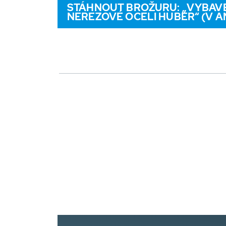
STÁHNOUT BROŽURU: „VYBAVE
NEREZOVÉ OCELI HUBER“ (V A