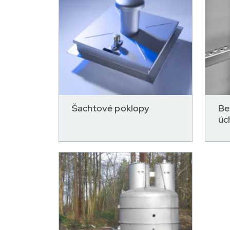
Šachtové poklopy
Be
úc