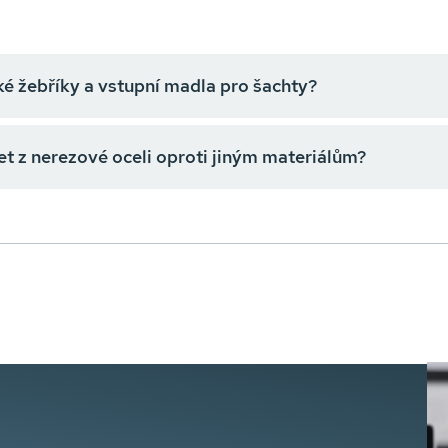
é žebříky a vstupní madla pro šachty?
t z nerezové oceli oproti jiným materiálům?