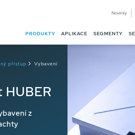
Novinky
PRODUKTY
APLIKACE
SEGMENTY
SE
ný přístup
Vybavení
et HUBER
ybavení z
achty