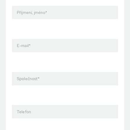
Příjmení, jméno
*
E-mail
*
Společnost
*
Telefon