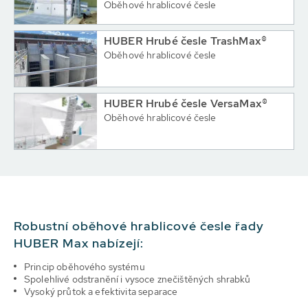
Oběhové hrablicové česle
HUBER Hrubé česle TrashMax®
Oběhové hrablicové česle
HUBER Hrubé česle VersaMax®
Oběhové hrablicové česle
Robustní oběhové hrablicové česle řady
HUBER Max nabízejí:
Princip
oběhového systému
Spolehlivé odstranění i vysoce znečištěných shrabků
Vysoký průtok a efektivita
separace