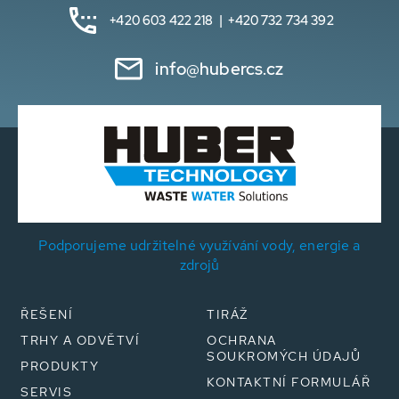
+420 603 422 218 | +420 732 734 392
info@hubercs.cz
Podporujeme udržitelné využívání vody, energie a
zdrojů
ŘEŠENÍ
TIRÁŽ
TRHY A ODVĚTVÍ
OCHRANA
SOUKROMÝCH ÚDAJŮ
PRODUKTY
KONTAKTNÍ FORMULÁŘ
SERVIS