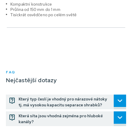
Kompaktní konstrukce
Průlina
od 150 mm do 1 mm
Tisíckrát
osvědčeno po celém světě
FAQ
Nejčastější dotazy
Který typ česlí je vhodný pro nárazové nátoky
tj. má vysokou kapacitu separace shrabků?
Která síta jsou vhodná zejména pro hluboké
kanály?