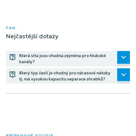
FAQ
Nejčastější dotazy
Která síta jsou vhodná zejména pro hluboké
kanály?
Který typ česlí je vhodný pro nárazové nátoky
tj. má vysokou kapacitu separace shrabků?
PŘÍPADOVÉ STUDIE