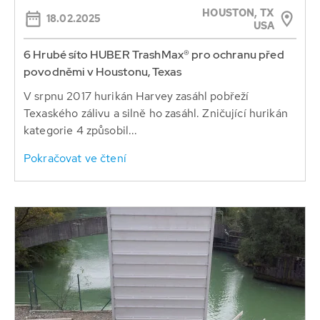
HOUSTON, TX
18.02.2025
USA
6 Hrubé síto HUBER TrashMax® pro ochranu před
povodněmi v Houstonu, Texas
V srpnu 2017 hurikán Harvey zasáhl pobřeží
Texaského zálivu a silně ho zasáhl. Zničující hurikán
kategorie 4 způsobil...
Pokračovat ve čtení