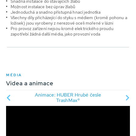
Snadná instalace do stávajících žlabů
Možnost instalace bez úprav žlabů
Jednoduchá a snadno přístupná hnací jednotka
Všechny díly přicházející do styku s médiem (kromě pohonu a
ložisek) jsou vyrobeny z nerezové oceli mořené v lázni
Pro provoz zařízení nejsou kromě elektrického proudu
zapotřebí žádná další média, jako provozní voda
MÉDIA
Videa a animace
Animace: HUBER Hrubé česle
hMax®
Vide
TrashMax®