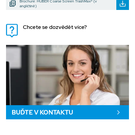
Brochure: HUBER Coarse Screen TrashMax® (v
angličtině)
Chcete se dozvědět více?
BUĎTE V KONTAKTU