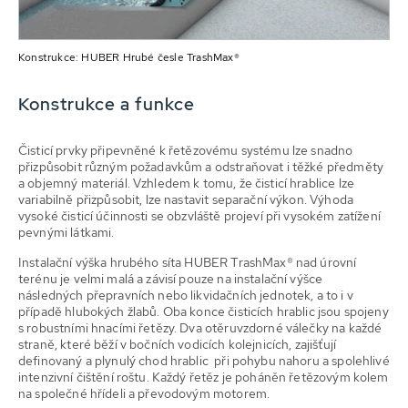
Konstrukce: HUBER Hrubé česle TrashMax®
Konstrukce a funkce
Čisticí prvky připevněné k řetězovému systému lze snadno
přizpůsobit různým požadavkům a odstraňovat i těžké předměty
a objemný materiál. Vzhledem k tomu, že čisticí hrablice lze
variabilně přizpůsobit, lze nastavit separační výkon. Výhoda
vysoké čisticí účinnosti se obzvláště projeví při vysokém zatížení
pevnými látkami.
Instalační výška hrubého síta HUBER TrashMax® nad úrovní
terénu je velmi malá a závisí pouze na instalační výšce
následných přepravních nebo likvidačních jednotek, a to i v
případě hlubokých žlabů. Oba konce čisticích hrablic jsou spojeny
s robustními hnacími řetězy. Dva otěruvzdorné válečky na každé
straně, které běží v bočních vodicích kolejnicích, zajišťují
definovaný a plynulý chod hrablic při pohybu nahoru a spolehlivé
intenzivní čištění roštu. Každý řetěz je poháněn řetězovým kolem
na společné hřídeli a převodovým motorem.