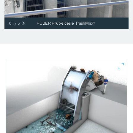
1/5
HUBER Hrubé česle TrashMax®