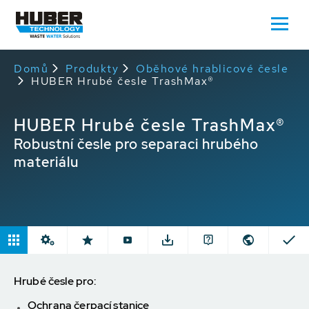
Domů
Produkty
Oběhové hrablicové česle
HUBER Hrubé česle TrashMax®
HUBER Hrubé česle TrashMax®
Robustní česle pro separaci hrubého
materiálu
Hrubé česle pro:
Ochrana čerpací stanice