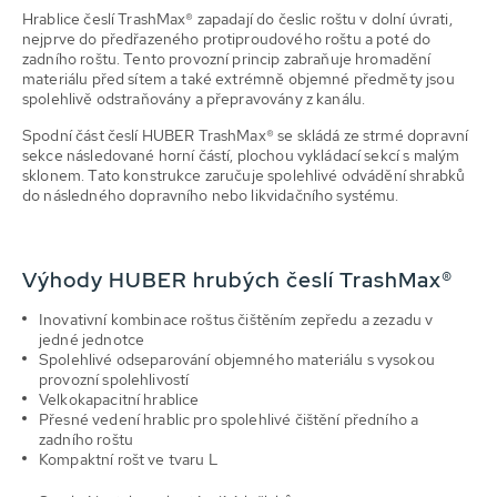
Hrablice česlí TrashMax® zapadají do česlic roštu v dolní úvrati,
nejprve do předřazeného protiproudového roštu a poté do
zadního roštu. Tento provozní princip zabraňuje hromadění
materiálu před sítem a také extrémně objemné předměty jsou
spolehlivě odstraňovány a přepravovány z kanálu.
Spodní část česlí HUBER TrashMax® se skládá ze strmé dopravní
sekce následované horní částí, plochou vykládací sekcí s malým
sklonem. Tato konstrukce zaručuje spolehlivé odvádění shrabků
do následného dopravního nebo likvidačního systému.
Výhody HUBER hrubých česlí TrashMax®
Inovativní kombinace
roštu
s čištěním zepředu a zezadu v
jedné jednotce
Spolehlivé odseparování objemného materiálu s vysokou
provozní spolehlivostí
Velkokapacitní hrablice
Přesné vedení hrablic pro spolehlivé čištění předního a
zadního roštu
Kompaktní rošt ve tvaru
L