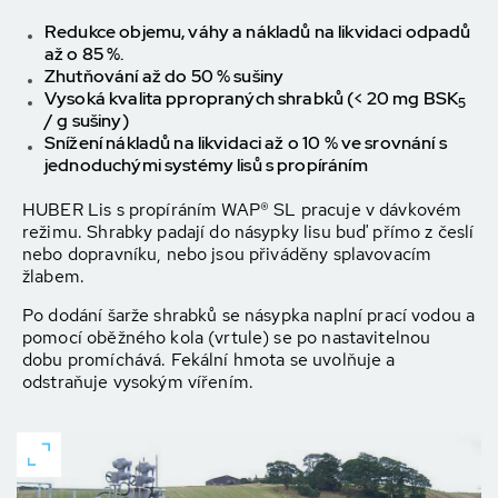
Redukce objemu, váhy a nákladů na likvidaci odpadů
až o 85 %.
Zhutňování až do 50 % sušiny
Vysoká kvalita ppropraných shrabků (< 20 mg BSK
5
/ g sušiny)
Snížení nákladů na likvidaci až o 10 % ve srovnání s
jednoduchými systémy lisů s propíráním
HUBER Lis s propíráním WAP® SL pracuje v dávkovém
režimu. Shrabky padají do násypky lisu buď přímo z česlí
nebo dopravníku, nebo jsou přiváděny splavovacím
žlabem.
Po dodání šarže shrabků se násypka naplní prací vodou a
pomocí oběžného kola (vrtule) se po nastavitelnou
dobu promíchává. Fekální hmota se uvolňuje a
odstraňuje vysokým vířením.