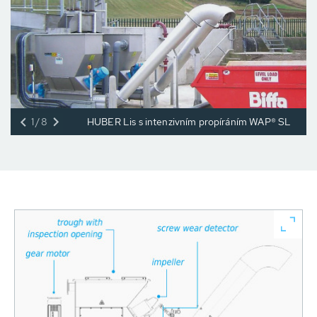
1/8
HUBER Lis s intenzivním propíráním WAP® SL