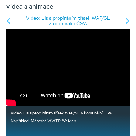
Videa a animace
ějící
Video: Lis s propíráním třísek WAP/SL
Vide
v komunální ČSW
Video: Lis s propíráním třísek WAP/SL v komunální ČSW
Například: Městská WWTP Weiden