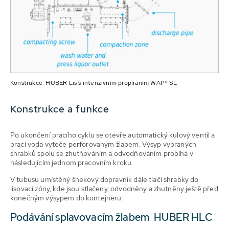
Konstrukce: HUBER Lis s intenzivním propíráním WAP® SL
Konstrukce a funkce
Po ukončení pracího cyklu se otevře automatický kulový ventil a
prací voda vyteče perforovaným žlabem. Výsyp vypraných
shrabků spolu se zhutňováním a odvodňováním probíhá v
následujícím jednom pracovním kroku.
V tubusu umístěný šnekový dopravník dále tlačí shrabky do
lisovací zóny, kde jsou stlačeny, odvodněny a zhutněny ještě před
konečným výsypem do kontejneru.
Podávání splavovacím žlabem HUBER HLC