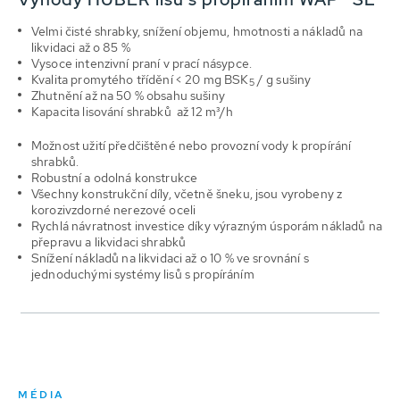
Velmi čisté shrabky, snížení objemu, hmotnosti a nákladů na
likvidaci až o 85 %
Vysoce intenzivní praní v prací násypce.
Kvalita promytého třídění < 20 mg BSK
/ g sušiny
5
Zhutnění až na 50 % obsahu sušiny
Kapacita lisování shrabků až 12 m³/h
Možnost užití předčištěné nebo provozní vody k propírání
shrabků.
Robustní a odolná konstrukce
Všechny konstrukční díly, včetně šneku, jsou vyrobeny z
korozivzdorné nerezové oceli
Rychlá návratnost investice díky výrazným úsporám nákladů na
přepravu a likvidaci shrabků
Snížení nákladů na likvidaci až o 10 % ve srovnání s
jednoduchými systémy lisů s propíráním
MÉDIA