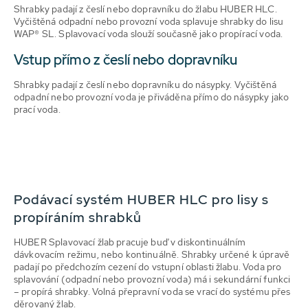
Shrabky padají z česlí nebo dopravníku do žlabu HUBER HLC.
Vyčištěná odpadní nebo provozní voda splavuje shrabky do lisu
WAP® SL. Splavovací voda slouží současně jako propírací voda.
Vstup přímo z česlí nebo dopravníku
Shrabky padají z česlí nebo dopravníku do násypky. Vyčištěná
odpadní nebo provozní voda je přiváděna přímo do násypky jako
prací voda.
Podávací systém HUBER HLC pro lisy s
propíráním shrabků
HUBER Splavovací žlab pracuje buď v diskontinuálním
dávkovacím režimu, nebo kontinuálně. Shrabky určené k úpravě
padají po předchozím cezení do vstupní oblasti žlabu. Voda pro
splavování (odpadní nebo provozní voda) má i sekundární funkci
– propírá shrabky. Volná přepravní voda se vrací do systému přes
děrovaný žlab.