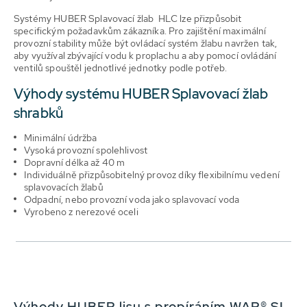
Systémy HUBER Splavovací žlab HLC lze přizpůsobit
specifickým požadavkům zákazníka. Pro zajištění maximální
provozní stability může být ovládací systém žlabu navržen tak,
aby využíval zbývající vodu k proplachu a aby pomocí ovládání
ventilů spouštěl jednotlivé jednotky podle potřeb.
Výhody systému HUBER Splavovací žlab
shrabků
Minimální údržba
Vysoká provozní spolehlivost
Dopravní délka až 40 m
Individuálně přizpůsobitelný provoz díky flexibilnímu vedení
splavovacích žlabů
Odpadní, nebo provozní voda jako splavovací voda
Vyrobeno z nerezové oceli
Výhody HUBER lisu s propíráním WAP® SL