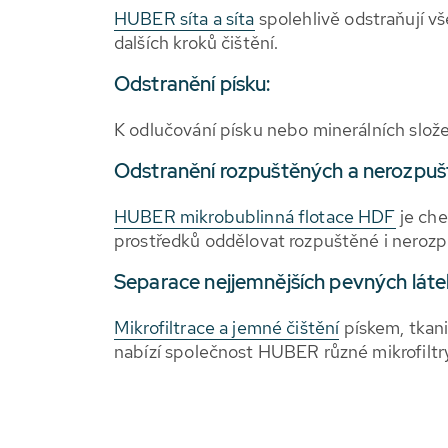
HUBER síta a síta
spolehlivě odstraňují vš
dalších kroků čištění.
Odstranění písku:
K odlučování písku nebo minerálních slože
Odstranění rozpuštěných a nerozpušt
HUBER mikrobublinná flotace HDF
je che
prostředků oddělovat rozpuštěné i nerozpu
Separace nejjemnějších pevných láte
Mikrofiltrace a jemné čištění
pískem, tkani
nabízí společnost HUBER různé mikrofiltry a