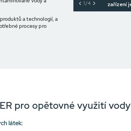
 kontaminované vody a
1/4
zařízení 
roduktů a technologií, a
potřebné procesy pro
R pro opětovné využití vody
ch látek: