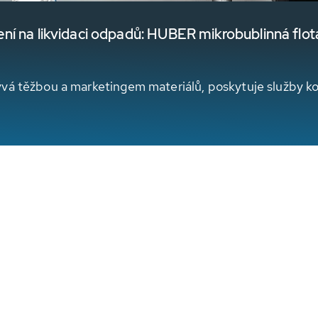
ní na likvidaci odpadů: HUBER mikrobublinná flot
ývá těžbou a marketingem materiálů, poskytuje služby k