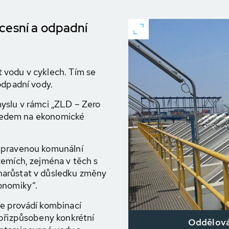
cesní a odpadní
 vodu v cyklech. Tím se
odpadní vody.
yslu v rámci „ZLD – Zero
ohledem na ekonomické
upravenou komunální
zemích, zejména v těch s
narůstat v důsledku změny
onomiky“.
se provádí kombinací
 přizpůsobeny konkrétní
Oddělová