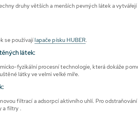
echny druhy větších a menších pevných látek a vytvářejí 
k se používají
lapače písku HUBER
.
ěných látek:
micko-fyzikální procesní technologie, která dokáže pomo
štěné látky ve velmi velké míře.
k:
novou filtrací a adsorpcí aktivního uhlí. Pro odstraňován
 filtry .