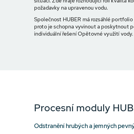
situaci. Zde hraje rozhodující roli kvalita
požadavky na upravenou vodu.
Společnost HUBER má rozsáhlé portfolio p
proto je schopna vyvinout a poskytnout 
individuální řešení Opětovné využití vody.
Procesní moduly HUBE
Odstranění hrubých a jemných pevný