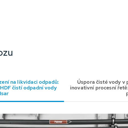
ozu
ení na likvidaci odpadů:
Úspora čisté vody v 
HDF čistí odpadní vody
inovativní procesní řet
Isar