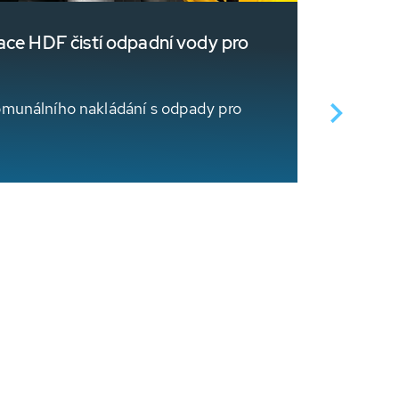
ace HDF čistí odpadní vody pro
Úspora č
Celkem by
využít p
omunálního nakládání s odpady pro