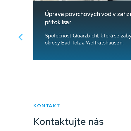
rtnery
Úprava povrchových vod v zaříze
přítok Isar
³ vody lze
Společnost Quarzbichl, která se zab
okresy Bad Tölz a Wolfratshausen.
KONTAKT
Kontaktujte nás