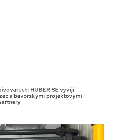
pivovarech: HUBER SE vyvíjí
ězec s bavorskými projektovými
partnery