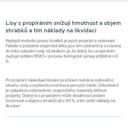
Lisy s propíráním snižují hmotnost a objem
shrabků a tím náklady na likvidaci
Nejlepší metoda úpravy shrabků je jejich proprání a vylisování.
Fekálie a podobné organické látky jsou tím odstraněny a vráceny
do toku odpadní vody. Výsledkem je, že dobrý lis s propíráním
zvyšuje zatížení BSK5 v procesu biologické úpravy přibližně o 6
%.
Po proprání následuje lisování za účelem redukce celkového
obsahu vody a zvýšení koncentrace pevných částic. Odvodnění
je vylepšeno odstraněním organického materiálu během
propírky. Dobrý lis s propíráním může dosáhnout snížení
hmotnosti a objemu shrabků až o 80 %, a tím snížit náklady na
likvidaci.