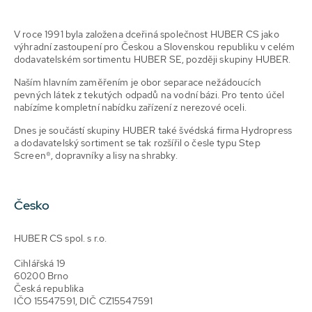
V roce 1991 byla založena dceřiná společnost HUBER CS jako
výhradní zastoupení pro Českou a Slovenskou republiku v celém
dodavatelském sortimentu HUBER SE, později skupiny HUBER.
Naším hlavním zaměřením je obor separace nežádoucích
pevných látek z tekutých odpadů na vodní bázi. Pro tento účel
nabízíme kompletní nabídku zařízení z nerezové oceli.
Dnes je součástí skupiny HUBER také švédská firma Hydropress
a dodavatelský sortiment se tak rozšířil o česle typu Step
Screen®, dopravníky a lisy na shrabky.
Česko
HUBER CS spol. s r.o.
Cihlářská 19
60200 Brno
Česká republika
IČO 15547591, DIČ CZ15547591