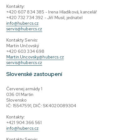
Kontakty:
+420 607 834 385 - Irena Hladíková, kancelář
+420 732 734 392 - Jiří Musil, jednatel
info@hubercs.cz
servis@hubercs.cz
Kontakty Servis:
Martin Unčovský
+420 603 334 698
Martin.Uncovsky@hubercs.cz
servis@hubercs.cz
Slovenské zastoupení
Červenej armády 1
036 01 Martin
Slovensko
IČ: 15547591, DIČ: SK4020089304
Kontakty:
+421 904 366 561
info@hubercs.cz
Kontakty Servis: