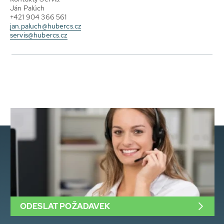
Ján Palúch
+421 904 366 561
jan.paluch@hubercs.cz
servis@hubercs.cz
ODESLAT POŽADAVEK