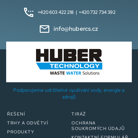
+420 603 422 218 | +420 732 734 392
info@hubercs.cz
Podporujeme udržitelné využívání vody, energie a
zdrojů
ŘEŠENÍ
TIRÁŽ
TRHY A ODVĚTVÍ
OCHRANA
SOUKROMÝCH ÚDAJŮ
PRODUKTY
KONTAKTNÍ FORMULÁŘ