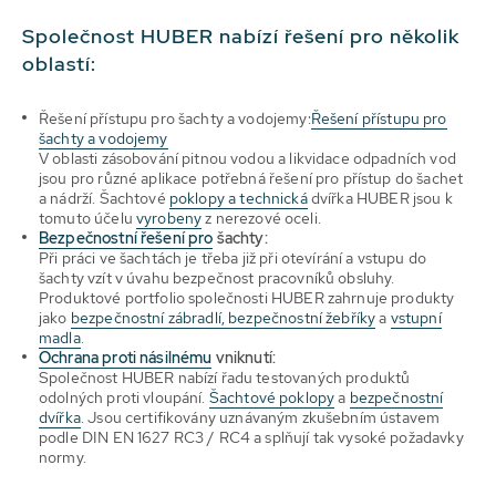
Společnost HUBER nabízí řešení pro několik
oblastí:
Řešení přístupu pro šachty a vodojemy:
Řešení přístupu pro
šachty a vodojemy
V oblasti zásobování pitnou vodou a likvidace odpadních vod
jsou pro různé aplikace potřebná řešení pro přístup do šachet
a nádrží. Šachtové
poklopy a technická
dvířka HUBER jsou k
tomuto účelu
vyrobeny
z nerezové oceli.
Bezpečnostní řešení pro
šachty:
Při práci ve šachtách je třeba již při otevírání a vstupu do
šachty vzít v úvahu bezpečnost pracovníků obsluhy.
Produktové portfolio společnosti HUBER zahrnuje produkty
jako
bezpečnostní zábradlí, bezpečnostní žebříky
a
vstupní
madla
.
Ochrana proti násilnému
vniknutí:
Společnost HUBER nabízí řadu testovaných produktů
odolných proti vloupání.
Šachtové poklopy
a
bezpečnostní
dvířka
. Jsou certifikovány uznávaným zkušebním ústavem
podle DIN EN 1627 RC3 / RC4 a splňují tak vysoké požadavky
normy.