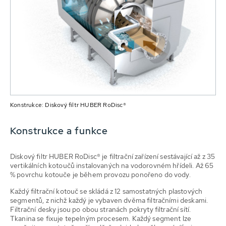
Konstrukce: Diskový filtr HUBER RoDisc®
Konstrukce a funkce
Diskový filtr HUBER RoDisc® je filtrační zařízení sestávající až z 35
vertikálních kotoučů instalovaných na vodorovném hřídeli. Až 65
% povrchu kotouče je během provozu ponořeno do vody.
Každý filtrační kotouč se skládá z 12 samostatných plastových
segmentů, z nichž každý je vybaven dvěma filtračními deskami.
Filtrační desky jsou po obou stranách pokryty filtrační sítí.
Tkanina se fixuje tepelným procesem. Každý segment lze