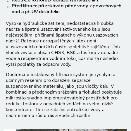
Předfiltrace při získávání pitné vody z povrchových
vod a při UV dezinfekci
Vysoké hydraulické zatížení, nedostatečná hloubka
nádrže a špatné usazování aktivovaného kalu jsou
nejčastějšími příčinami špatného výkonu usazovacích
nádrží. Retence nerozpuštěných látek není
v usazovacích nádržích často spolehlivě zajištěna. Únik
vloček zvyšuje obsah CHSK, BSK a fosforu v odpadní
vodě a recipientním vodním toku, což má za následek
vyšší poplatky za odpadní vody.
Dodatečně instalovaný filtrační systém je rychlým a
účinným řešením pro dosažení separace
suspendovaného materiálu, jako jsou vločky kalu. V
kombinaci s předchozím srážením a flokulací poskytuje
mikrosíto snadno implementovatelný prostředek pro
redukci fosforu v odpadních vodách na velmi nízké
koncentrace. Tím se zabrání eutrofizaci vody a
nadměrnému růstu řas a vodních rostlin.