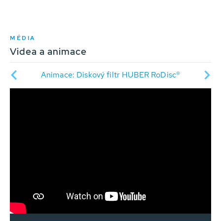
MÉDIA
Videa a animace
isc®
Animace: Diskový filtr HUBER RoDisc®
Vid