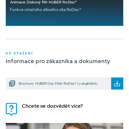
Animace: Diskový filtr HUBER RoDisc®
Funkce rotačního síťového síta RoDisc®
KE STAŽENÍ
Informace pro zákazníka a dokumenty
Brochure: HUBER Disc Filter RoDisc® (v angličtině)
Chcete se dozvědět více?