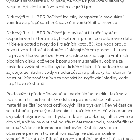
vyměnit samostatně v případě, že dojde k poškození síťoviny.
Nejjemnější dostupná velikost ok je již 10 μm.
Diskový filtr HUBER RoDisc® lze díky kompaktní a modulární
konstrukci přizpůsobit požadavkům konkrétního provozu.
Diskový filtr HUBER RoDisc® je gravitační filtrační systém.
Odpadní voda, která má být ošetřena, proudí do vodorovné duté
hřídele a odtud otvory do filtračních kotoučů, kde voda proudí
zevnitř ven. Filtrační kotouče zůstávají během procesu filtrace
nejprve v klidové poloze. Pevné částice se zadržují na vnitřních
plochách disku, což vede k postupnému zanášení, což má za
následek zvýšení rozdílu hydraulického tlaku. Přepadová hrana
zajišťuje, že hladina vody v nádrži zůstává prakticky konstantní. S
postupujícím zanášením síta dochází ke zvyšování hladiny vody
na přítokové straně.
Po dosažení předdefinovaného maximálního rozdílu tlaků se z
povrchů filtru automaticky odstraní pevné částice. Filtrační
materiál se čistí pomocí ostřikových lišt s tryskami. Pevné částice
se odstraňují pomalým otáčením filtračních kotoučů v kombinaci
s vysokotlakými vodními tryskami, které proplachují filtrat zvenku
dovnitř, aniž by bylo nutné používat čerstvou vodu, protože filtrat
se používá ke zpětnému proplachování. Ostřiková voda a
obsažené pevné látky se shromažďují ve žlabu a axiálně
vypouštějí ze stroje. Filtrační proces probíhá nepřetržitě, zatímco