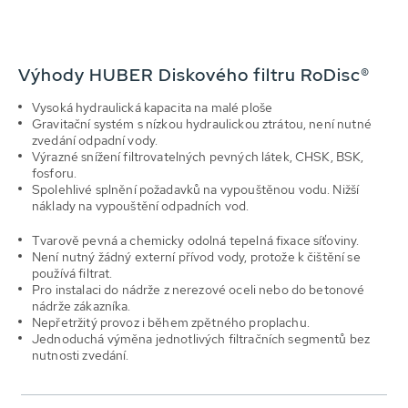
Výhody HUBER Diskového filtru RoDisc®
Vysoká hydraulická kapacita na malé ploše
Gravitační systém s nízkou hydraulickou ztrátou, není nutné
zvedání odpadní vody.
Výrazné snížení filtrovatelných pevných látek, CHSK, BSK,
fosforu.
Spolehlivé splnění požadavků na vypouštěnou vodu. Nižší
náklady na vypouštění odpadních vod.
Tvarově pevná a chemicky odolná tepelná fixace síťoviny.
Není nutný žádný externí přívod vody, protože k čištění se
používá filtrat.
Pro instalaci do nádrže z nerezové oceli nebo do betonové
nádrže zákazníka.
Nepřetržitý provoz i během zpětného proplachu.
Jednoduchá výměna jednotlivých filtračních segmentů bez
nutnosti zvedání.