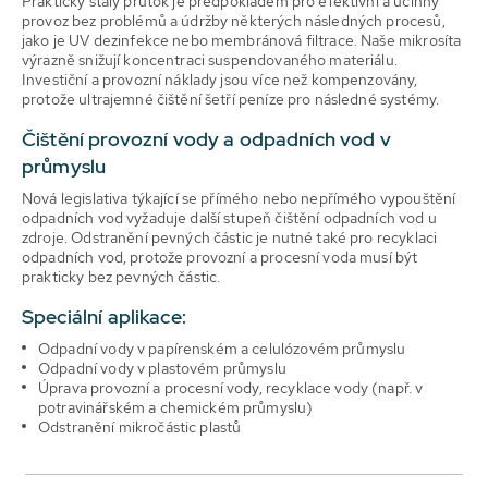
Prakticky stálý průtok je předpokladem pro efektivní a účinný
provoz bez problémů a údržby některých následných procesů,
jako je UV dezinfekce nebo membránová filtrace. Naše mikrosíta
výrazně snižují koncentraci suspendovaného materiálu.
Investiční a provozní náklady jsou více než kompenzovány,
protože ultrajemné čištění šetří peníze pro následné systémy.
Čištění provozní vody a odpadních vod v
průmyslu
Nová legislativa týkající se přímého nebo nepřímého vypouštění
odpadních vod vyžaduje další stupeň čištění odpadních vod u
zdroje. Odstranění pevných částic je nutné také pro recyklaci
odpadních vod, protože provozní a procesní voda musí být
prakticky bez pevných částic.
Speciální aplikace:
Odpadní vody v papírenském a celulózovém průmyslu
Odpadní vody v plastovém průmyslu
Úprava provozní a procesní vody, recyklace vody (např. v
potravinářském a chemickém průmyslu)
Odstranění mikročástic plastů