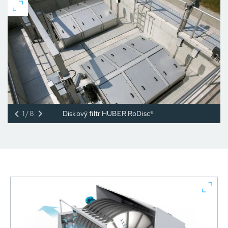
1/8
Diskový filtr HUBER RoDisc®