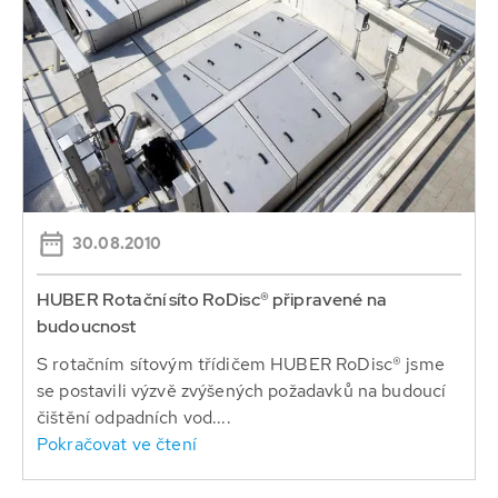
30.08.2010
HUBER Rotační síto RoDisc® připravené na
budoucnost
S rotačním sítovým třídičem HUBER RoDisc® jsme
se postavili výzvě zvýšených požadavků na budoucí
čištění odpadních vod....
Pokračovat ve čtení