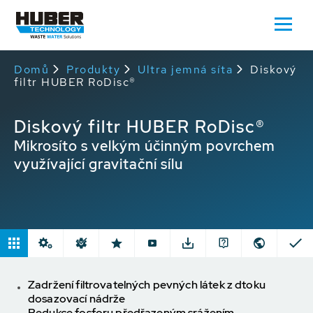
Domů
Produkty
Ultra jemná síta
Diskový
filtr HUBER RoDisc®
Diskový filtr HUBER RoDisc®
Mikrosíto s velkým účinným povrchem
využívající gravitační sílu
Zadržení filtrovatelných pevných látek z dtoku
dosazovací nádrže
Redukce fosforu předřazeným srážením