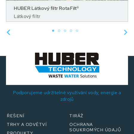
HUBER Látkový filtr RotaFilt®
Látkový filtr
Podporujeme udržitelné využívání vody, energie a
zdrojů
ŘEŠENÍ
TIRÁŽ
TRHY A ODVĚTVÍ
OCHRANA
SOUKROMÝCH ÚDAJŮ
PRODUKTY