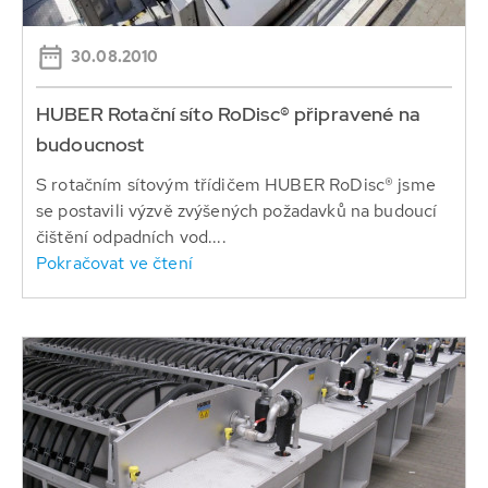
30.08.2010
HUBER Rotační síto RoDisc® připravené na
budoucnost
S rotačním sítovým třídičem HUBER RoDisc® jsme
se postavili výzvě zvýšených požadavků na budoucí
čištění odpadních vod....
Pokračovat ve čtení