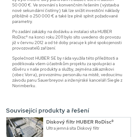
50 000 €. Ve srovnání s konvenčním řešením (výstavba
nové sekundární čistírny) tak lze snížit investiční náklady
přibližně o 250 000 € a také lze plně splnit požadované
parametry.
Po zadání zakázky na dodávku a instalaci síta HUBER
RoDisc® na konci roku 2011 bylo síto uvedeno do provozu
již v červnu 2012 a od té doby pracuje k plné spokojenosti
provozovatelů zařízení.
Společnost HUBER SE by ráda využila této příležitosti a
poděkovala všem účastníkům projektu za spolupráci a
důvěru v naše produkty a služby, zejména zákazníkovi
(obec Vorra), provoznímu personálu na místě, vedoucímu
závodu panu Sauerbreyovi a inženýrské kanceláři Siegle z
Norimberku.
Související produkty a řešení
Diskový filtr HUBER RoDisc®
Ultra jemná síta Diskový filtr