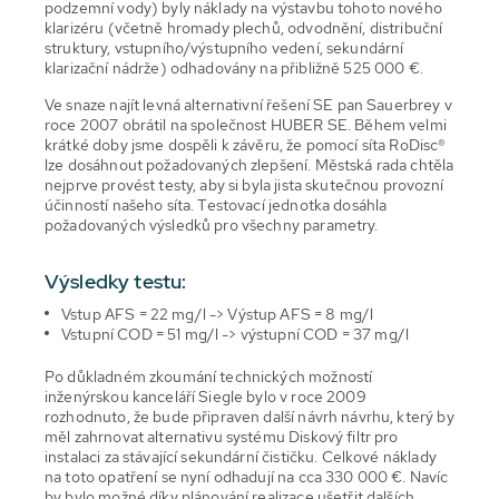
podzemní vody) byly náklady na výstavbu tohoto nového
klarizéru (včetně hromady plechů, odvodnění, distribuční
struktury, vstupního/výstupního vedení, sekundární
klarizační nádrže) odhadovány na přibližně 525 000 €.
Ve snaze najít levná alternativní řešení SE pan Sauerbrey v
roce 2007 obrátil na společnost HUBER SE. Během velmi
krátké doby jsme dospěli k závěru, že pomocí síta RoDisc®
lze dosáhnout požadovaných zlepšení. Městská rada chtěla
nejprve provést testy, aby si byla jista skutečnou provozní
účinností našeho síta. Testovací jednotka dosáhla
požadovaných výsledků pro všechny parametry.
Výsledky testu:
Vstup AFS = 22 mg/l -> Výstup AFS = 8 mg/l
Vstupní COD = 51 mg/l -> výstupní COD = 37 mg/l
Po důkladném zkoumání technických možností
inženýrskou kanceláří Siegle bylo v roce 2009
rozhodnuto, že bude připraven další návrh návrhu, který by
měl zahrnovat alternativu systému Diskový filtr pro
instalaci za stávající sekundární čističku. Celkové náklady
na toto opatření se nyní odhadují na cca 330 000 €. Navíc
by bylo možné díky plánování realizace ušetřit dalších