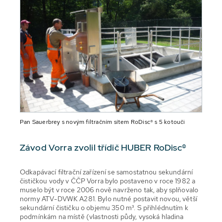
Pan Sauerbrey s novým filtračním sítem RoDisc® s 5 kotouči
Závod Vorra zvolil třídič HUBER RoDisc®
Odkapávací filtrační zařízení se samostatnou sekundární
čističkou vody v ČČP Vorra bylo postaveno v roce 1982 a
muselo být v roce 2006 nově navrženo tak, aby splňovalo
normy ATV-DVWK A281. Bylo nutné postavit novou, větší
sekundární čističku o objemu 350 m³. S přihlédnutím k
podmínkám na místě (vlastnosti půdy, vysoká hladina