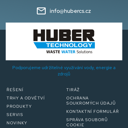
info@hubercs.cz
Podporujeme udržitelné využívání vody, energie a
zdrojů
ŘEŠENÍ
TIRÁŽ
TRHY A ODVĚTVÍ
OCHRANA
SOUKROMÝCH ÚDAJŮ
PRODUKTY
KONTAKTNÍ FORMULÁŘ
SERVIS
SPRÁVA SOUBORŮ
NOVINKY
COOKIE