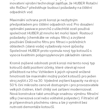
inovativní výrobní technologií zajišťuje, že HUBER Rotační
síto RoDisc® předstihuje budoucí požadavky na čištění
odpadních vod.
Maximální ochrana proti korozi je nezbytným
předpokladem pro čištění odpadních vod. Pro dosažení
optimální pasivace povrchů z ušlechtilé oceli používá
společnost HUBER již mnoho let mořicí lázeň. Rostoucí
požadavky (chemikálie ve vstupu filtru) a zvýšené
používání Diskového filtru pro filtraci v pobřežních
oblastech (slaná voda) vyžadovaly nové způsoby.
Společnost HUBER proto vyvinula nový typ kotoučů s
vysoce kvalitním polypropylenovým základním rámem.
Kromě zvýšené odolnosti proti korozi má tento nový typ
kotoučů další pozitivní účinky, které otevírají nové
příležitosti na trhu: Vzhledem k jejich výrazně snížené
hmotnosti lze maximální možný počet kotoučů pro jeden
stroj zvýšit z 20 na 30. Výsledné zvýšení kapacity na stroj o
50 % činí mikrosíto cenově dostupným i pro provozovatele
velkých čistíren, kteří chtějí své zařízení modernizovat.
Nová konstrukce také umožňuje snadnou výměnu filtrační
síťky (nerezová ocel nebo volitelně polyester). Filtrační síť
je připevněna k plochému rámu a lze ji vyměnit bez
nutnosti demontáže kotoučů.