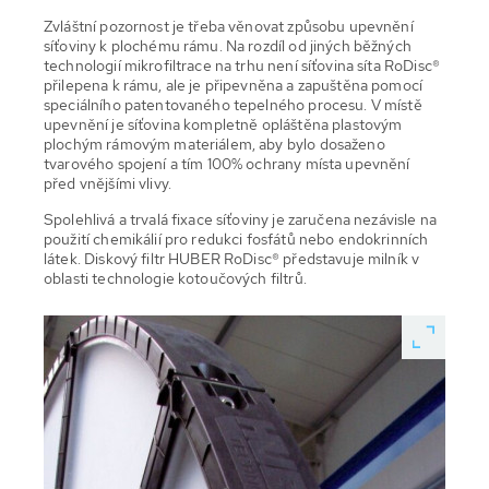
Zvláštní pozornost je třeba věnovat způsobu upevnění
síťoviny k plochému rámu. Na rozdíl od jiných běžných
technologií mikrofiltrace na trhu není síťovina síta RoDisc®
přilepena k rámu, ale je připevněna a zapuštěna pomocí
speciálního patentovaného tepelného procesu. V místě
upevnění je síťovina kompletně opláštěna plastovým
plochým rámovým materiálem, aby bylo dosaženo
tvarového spojení a tím 100% ochrany místa upevnění
před vnějšími vlivy.
Spolehlivá a trvalá fixace síťoviny je zaručena nezávisle na
použití chemikálií pro redukci fosfátů nebo endokrinních
látek. Diskový filtr HUBER RoDisc® představuje milník v
oblasti technologie kotoučových filtrů.