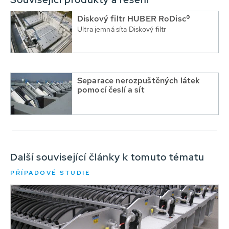
Diskový filtr HUBER RoDisc®
Ultra jemná síta Diskový filtr
Separace nerozpuštěných látek
pomocí česlí a sít
Další související články k tomuto tématu
PŘÍPADOVÉ STUDIE