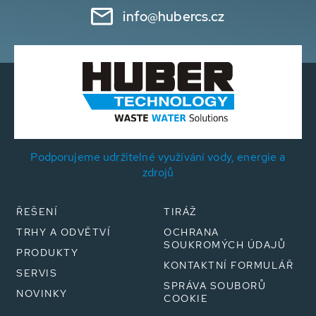
info@hubercs.cz
Podporujeme udržitelné využívání vody, energie a
zdrojů
ŘEŠENÍ
TIRÁŽ
TRHY A ODVĚTVÍ
OCHRANA
SOUKROMÝCH ÚDAJŮ
PRODUKTY
KONTAKTNÍ FORMULÁŘ
SERVIS
SPRÁVA SOUBORŮ
NOVINKY
COOKIE