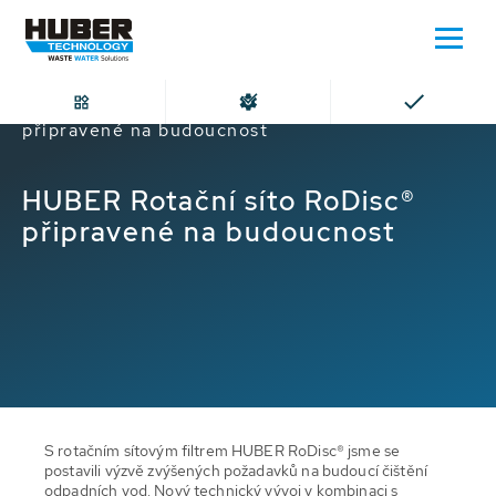
Domů
HUBER Rotační síto RoDisc®
připravené na budoucnost
HUBER Rotační síto RoDisc®
připravené na budoucnost
S rotačním sítovým filtrem HUBER RoDisc® jsme se
postavili výzvě zvýšených požadavků na budoucí čištění
odpadních vod. Nový technický vývoj v kombinaci s