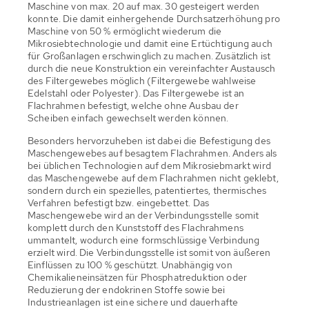
Maschine von max. 20 auf max. 30 gesteigert werden
konnte. Die damit einhergehende Durchsatzerhöhung pro
Maschine von 50 % ermöglicht wiederum die
Mikrosiebtechnologie und damit eine Ertüchtigung auch
für Großanlagen erschwinglich zu machen. Zusätzlich ist
durch die neue Konstruktion ein vereinfachter Austausch
des Filtergewebes möglich (Filtergewebe wahlweise
Edelstahl oder Polyester). Das Filtergewebe ist an
Flachrahmen befestigt, welche ohne Ausbau der
Scheiben einfach gewechselt werden können.
Besonders hervorzuheben ist dabei die Befestigung des
Maschengewebes auf besagtem Flachrahmen. Anders als
bei üblichen Technologien auf dem Mikrosiebmarkt wird
das Maschengewebe auf dem Flachrahmen nicht geklebt,
sondern durch ein spezielles, patentiertes, thermisches
Verfahren befestigt bzw. eingebettet. Das
Maschengewebe wird an der Verbindungsstelle somit
komplett durch den Kunststoff des Flachrahmens
ummantelt, wodurch eine formschlüssige Verbindung
erzielt wird. Die Verbindungsstelle ist somit von äußeren
Einflüssen zu 100 % geschützt. Unabhängig von
Chemikalieneinsätzen für Phosphatreduktion oder
Reduzierung der endokrinen Stoffe sowie bei
Industrieanlagen ist eine sichere und dauerhafte