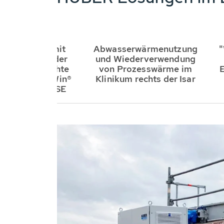
 und Kühlen mit
Abwasserwärmenutzung
"
er: Museum der
und Wiederverwendung
schen Geschichte
von Prozesswärme im
t ein ThermWin®
Klinikum rechts der Isar
m der HUBER SE