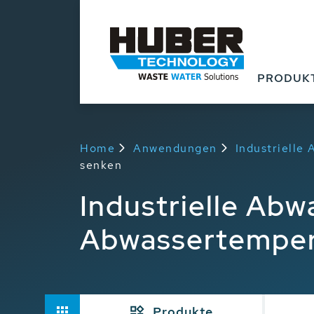
PRODUK
Home
Anwendungen
Industrielle
senken
Industrielle Ab
Abwassertemper
Produkte