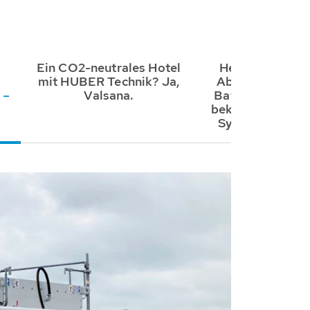
Ein CO2-neutrales Hotel
Heizen und Küh
mit HUBER Technik? Ja,
Abwasser: Mus
 –
Valsana.
Bayerischen Ges
bekommt ein Th
System der HU