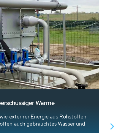
überschüssiger Wärme
Ein CO2
wie externer Energie aus Rohstoffen
Das Schw
stoffen auch gebrauchtes Wasser und
Wärmetau