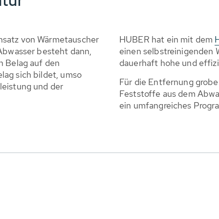
tur
nsatz von Wärmetauscher
HUBER hat ein mit dem
 Abwasser besteht dann,
einen selbstreinigenden 
n Belag auf den
dauerhaft hohe und effiz
ag sich bildet, umso
Für die Entfernung grobe
leistung und der
Feststoffe aus dem Abwa
ein umfangreiches Prog