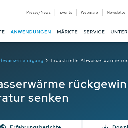
Presse/News
Events
Webinare
Newsletter
TE
ANWENDUNGEN
MÄRKTE
SERVICE
UNTE
 Abwasserreinigung
Industrielle Abwasserwärme r
wasserwärme rückgewi
atur senken
Erfahrungsberichte
Down