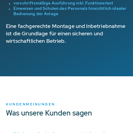
vorschriftsmäßige Ausführung inkl. Funktionstest
Einweisen und Schulen des Personals hinsichtlich idealer
Bedienung der Anlage
ie
Eine fachgerechte Montage und Inbetriebnahme
Al
ist die Grundlage für einen sicheren und
Ih
wirtschaftlichen Betrieb.
Si
KUNDENMEINUNGEN
Was unsere Kunden sagen