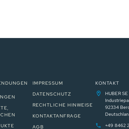
ENDUNGEN
IMPRESSUM
KONTAKT
HUBER SE
DATENSCHUTZ
UNGEN
Industriepa
RECHTLICHE HINWEISE
92334 Ber
TE,
Deutschla
NCHEN
KONTAKTANFRAGE
+49 8462 
UKTE
AGB