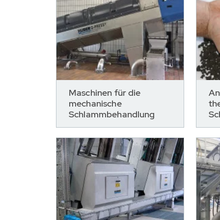
Maschinen für die
An
mechanische
th
Schlammbehandlung
Sc