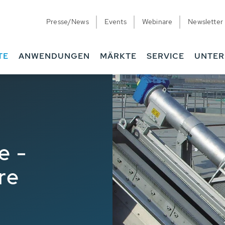
Presse/News
Events
Webinare
Newsletter
TE
ANWENDUNGEN
MÄRKTE
SERVICE
UNTE
e -
re