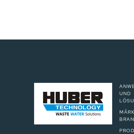
ANW
UND
LÖS
MÄRK
BRA
PROD