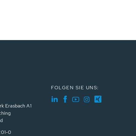
FOLGEN SIE UNS:
rk Erasbach A1
ching
nd
201-0