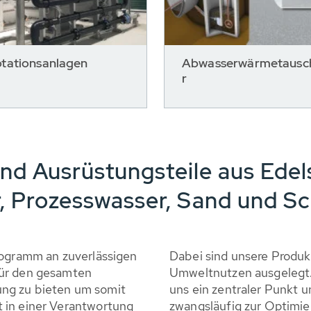
otationsanlagen
Abwasserwärmetausc
r
nd Ausrüstungsteile aus Edel
, Prozesswasser, Sand und 
rogramm an zuverlässigen
Dabei sind unsere Produ
für den gesamten
Umweltnutzen ausgelegt.
ng zu bieten um somit
uns ein zentraler Punkt 
 in einer Verantwortung
zwangsläufig zur Optimie