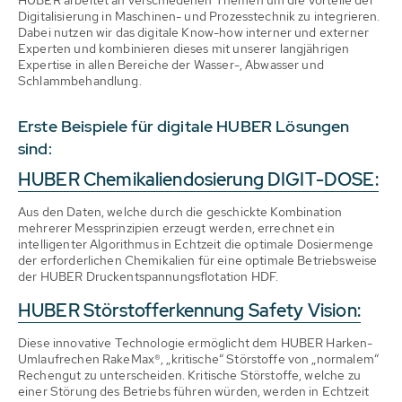
HUBER arbeitet an verschiedenen Themen um die Vorteile der
Digitalisierung in Maschinen- und Prozesstechnik zu integrieren.
Dabei nutzen wir das digitale Know-how interner und externer
Experten und kombinieren dieses mit unserer langjährigen
Expertise in allen Bereiche der Wasser-, Abwasser und
Schlammbehandlung.
Erste Beispiele für digitale HUBER Lösungen
sind:
HUBER Chemikaliendosierung DIGIT-DOSE:
Aus den Daten, welche durch die geschickte Kombination
mehrerer Messprinzipien erzeugt werden, errechnet ein
intelligenter Algorithmus in Echtzeit die optimale Dosiermenge
der erforderlichen Chemikalien für eine optimale Betriebsweise
der HUBER Druckentspannungsflotation HDF.
HUBER Störstofferkennung Safety Vision:
Diese innovative Technologie ermöglicht dem HUBER Harken-
Umlaufrechen RakeMax®, „kritische“ Störstoffe von „normalem“
Rechengut zu unterscheiden. Kritische Störstoffe, welche zu
einer Störung des Betriebs führen würden, werden in Echtzeit