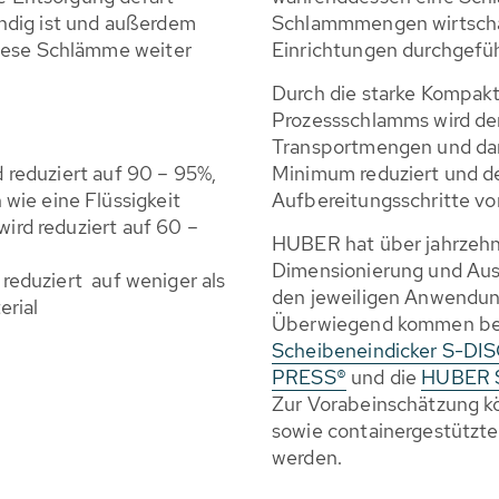
ndig ist und außerdem
Schlammmengen wirtschaft
diese Schlämme weiter
Einrichtungen durchgefüh
Durch die starke Kompak
Prozessschlamms wird der
Transportmengen und dam
d reduziert auf 90 – 95%,
Minimum reduziert und d
wie eine Flüssigkeit
Aufbereitungsschritte v
wird reduziert auf 60 –
HUBER hat über jahrzehn
Dimensionierung und Aus
 reduziert auf weniger als
den jeweiligen Anwendun
erial
Überwiegend kommen bei
Scheibeneindicker S-DI
PRESS®
und die
HUBER S
Zur Vorabeinschätzung k
sowie containergestützte
werden.