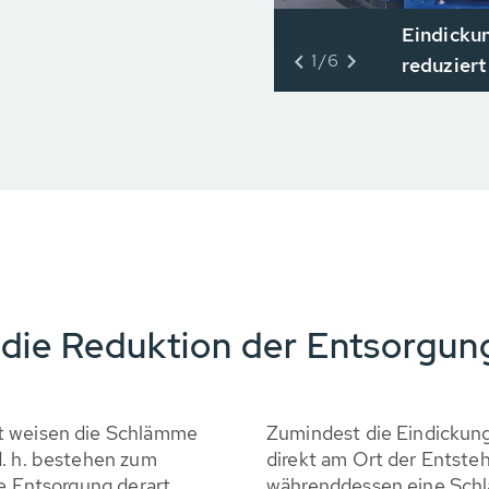
Eindicku
1/6
reduziert
die Reduktion der Entsorgun
tt weisen die Schlämme
Zumindest die Eindickun
d. h. bestehen zum
direkt am Ort der Entsteh
ie Entsorgung derart
währenddessen eine Schl