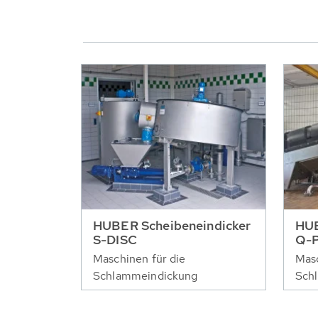
HUBER Scheibeneindicker
HUB
S-DISC
Q-
Maschinen für die
Masc
Schlammeindickung
Sch