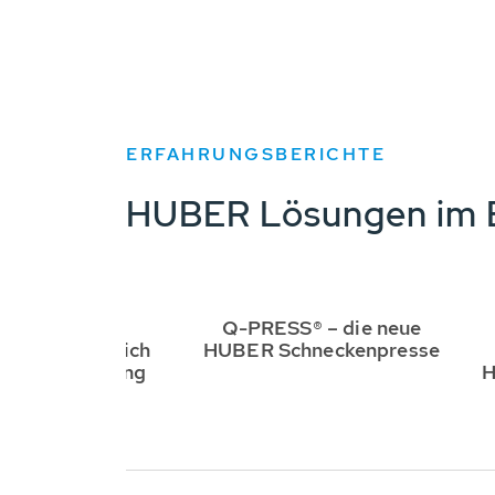
ERFAHRUNGSBERICHTE
HUBER Lösungen im E
rschung und
Q-PRESS® – die neue
klung im Bereich
HUBER Schneckenpresse
laren Trocknung
H
on Schlamm