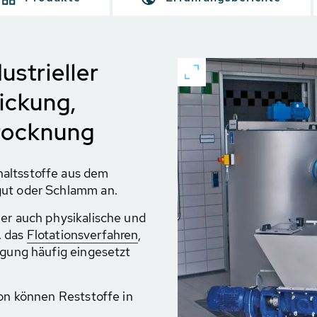
strieller
ickung,
rocknung
altsstoffe aus dem
gut oder Schlamm an.
ber auch physikalische und
. das
Flotationsverfahren
,
igung häufig eingesetzt
ion können Reststoffe in