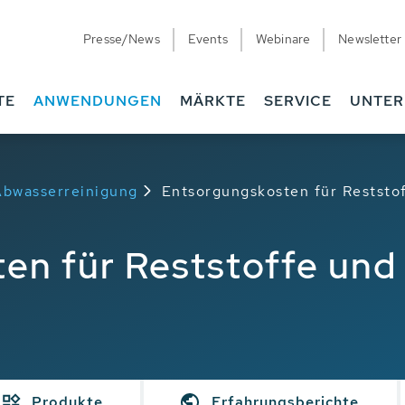
Presse/News
Events
Webinare
Newsletter
TE
ANWENDUNGEN
MÄRKTE
SERVICE
UNTE
 Abwasserreinigung
Entsorgungskosten für Reststo
en für Reststoffe un
Produkte
Erfahrungsberichte