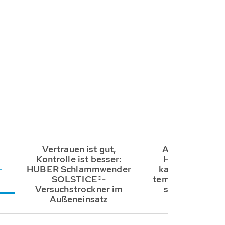
Vertrauen ist gut,
Abwassertechn
Kontrolle ist besser:
HUBER mieten
-
HUBER Schlammwender
kaufen: Die Lös
SOLSTICE®-
temporäre Engp
Versuchstrockner im
schnelle Ums
Außeneinsatz