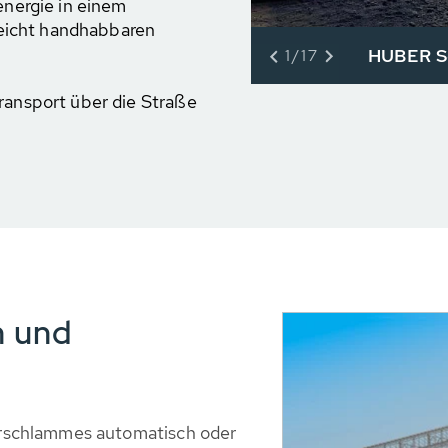
nergie in einem
leicht handhabbaren
HUBER S
1/17
ansport über die Straße
n und
rschlammes automatisch oder