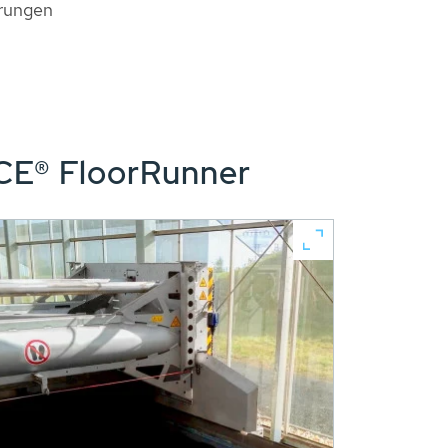
erungen
E® FloorRunner