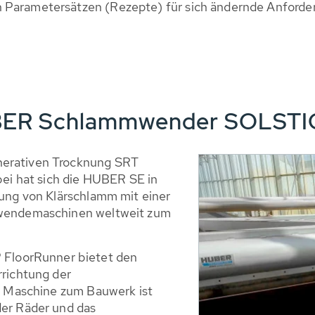
n Parametersätzen (Rezepte) für sich ändernde Anford
BER Schlammwender SOLSTIC
nerativen Trocknung SRT
bei hat sich die HUBER SE in
nung von Klärschlamm mit einer
mwendemaschinen weltweit zum
loorRunner bietet den
rrichtung der
er Maschine zum Bauwerk ist
der Räder und das