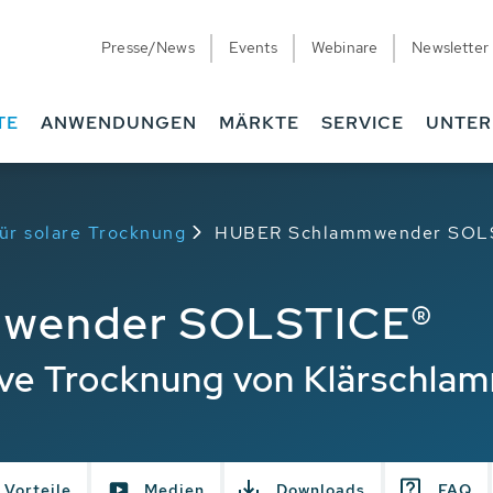
Presse/News
Events
Webinare
Newsletter
TE
ANWENDUNGEN
MÄRKTE
SERVICE
UNTE
r solare Trocknung
HUBER Schlammwender SOL
wender SOLSTICE®
ive Trocknung von Klärschla
Vorteile
Medien
Downloads
FAQ