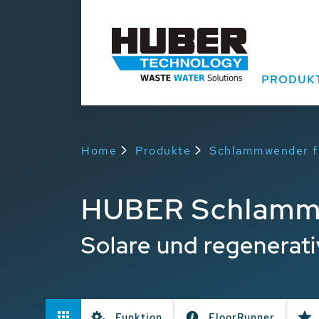
PRODUK
Home
Produkte
Schlammwender fü
HUBER Schlamm
Solare und regenerat
Funktion
FloorRunner