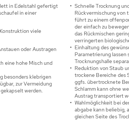
tt in Edelstahl gefertigt
Schnelle Trocknung un
chaufel in einer
Rückvermischung von 
führt zu einem offenpo
der einfach zu bewegen 
Konstruktion viele
das Rückmischen gering
verringerten biologische
Einhaltung des gewünsc
 Anstauen oder Austragen
Parametrierung lassen 
Trocknungshalle separa
h eine hohe Misch und
Reduktion von Staub un
trockene Bereiche des
ng besonders klebrigen
ggfs. übertrocknete Be
fügbar, zur Vermeidung
Schlamm kann ohne we
 gekapselt werden.
Austrag transportiert w
Wahlmöglichkeit bei d
abgabe kann beliebig, 
gleichen Seite des Tro