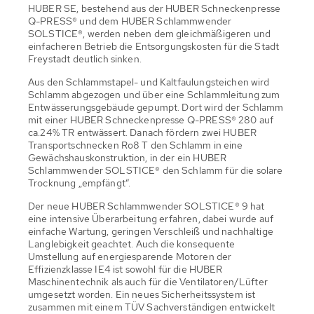
HUBER SE, bestehend aus der HUBER Schneckenpresse
Q-PRESS® und dem HUBER Schlammwender
SOLSTICE®, werden neben dem gleichmäßigeren und
einfacheren Betrieb die Entsorgungskosten für die Stadt
Freystadt deutlich sinken.
Aus den Schlammstapel- und Kaltfaulungsteichen wird
Schlamm abgezogen und über eine Schlammleitung zum
Entwässerungsgebäude gepumpt. Dort wird der Schlamm
mit einer HUBER Schneckenpresse Q-PRESS® 280 auf
ca.24% TR entwässert. Danach fördern zwei HUBER
Transportschnecken Ro8 T den Schlamm in eine
Gewächshauskonstruktion, in der ein HUBER
Schlammwender SOLSTICE® den Schlamm für die solare
Trocknung „empfängt“.
Der neue HUBER Schlammwender SOLSTICE® 9 hat
eine intensive Überarbeitung erfahren, dabei wurde auf
einfache Wartung, geringen Verschleiß und nachhaltige
Langlebigkeit geachtet. Auch die konsequente
Umstellung auf energiesparende Motoren der
Effizienzklasse IE4 ist sowohl für die HUBER
Maschinentechnik als auch für die Ventilatoren/Lüfter
umgesetzt worden. Ein neues Sicherheitssystem ist
zusammen mit einem TÜV Sachverständigen entwickelt