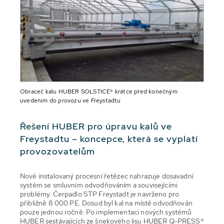
Obraceč kalu HUBER SOLSTICE® krátce před konečným
uvedením do provozu ve Freystadtu
Řešení HUBER pro úpravu kalů ve
Freystadtu – koncepce, která se vyplatí
provozovatelům
Nově instalovaný procesní řetězec nahrazuje dosavadní
systém se smluvním odvodňováním a souvisejícími
problémy. Čerpadlo STP Freystadt je navrženo pro
přibližně 8 000 PE. Dosud byl kal na místě odvodňován
pouze jednou ročně. Po implementaci nových systémů
HUBER sestávajících ze šnekového lisu HUBER Q-PRESS®