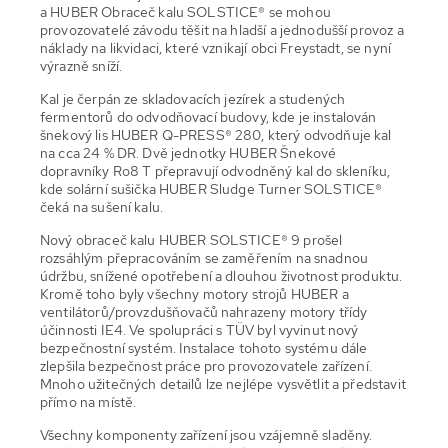
a HUBER Obraceč kalu SOLSTICE® se mohou
provozovatelé závodu těšit na hladší a jednodušší provoz a
náklady na likvidaci, které vznikají obci Freystadt, se nyní
výrazně sníží.
Kal je čerpán ze skladovacích jezírek a studených
fermentorů do odvodňovací budovy, kde je instalován
šnekový lis HUBER Q-PRESS® 280, který odvodňuje kal
na cca 24 % DR. Dvě jednotky HUBER Šnekové
dopravníky Ro8 T přepravují odvodněný kal do skleníku,
kde solární sušička HUBER Sludge Turner SOLSTICE®
čeká na sušení kalu.
Nový obraceč kalu HUBER SOLSTICE® 9 prošel
rozsáhlým přepracováním se zaměřením na snadnou
údržbu, snížené opotřebení a dlouhou životnost produktu.
Kromě toho byly všechny motory strojů HUBER a
ventilátorů/provzdušňovačů nahrazeny motory třídy
účinnosti IE4. Ve spolupráci s TÜV byl vyvinut nový
bezpečnostní systém. Instalace tohoto systému dále
zlepšila bezpečnost práce pro provozovatele zařízení.
Mnoho užitečných detailů lze nejlépe vysvětlit a představit
přímo na místě.
Všechny komponenty zařízení jsou vzájemně sladěny.