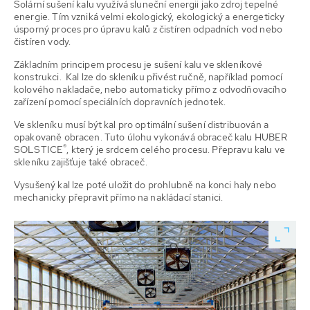
Solární sušení kalu využívá sluneční energii jako zdroj tepelné
energie. Tím vzniká velmi ekologický, ekologický a energeticky
úsporný proces pro úpravu kalů z čistíren odpadních vod nebo
čistíren vody.
Základním principem procesu je sušení kalu ve skleníkové
konstrukci. Kal lze do skleníku přivést ručně, například pomocí
kolového nakladače, nebo automaticky přímo z odvodňovacího
zařízení pomocí speciálních dopravních jednotek.
Ve skleníku musí být kal pro optimální sušení distribuován a
opakovaně obracen. Tuto úlohu vykonává obraceč kalu HUBER
®
SOLSTICE
, který je srdcem celého procesu. Přepravu kalu ve
skleníku zajišťuje také obraceč.
Vysušený kal lze poté uložit do prohlubně na konci haly nebo
mechanicky přepravit přímo na nakládací stanici.