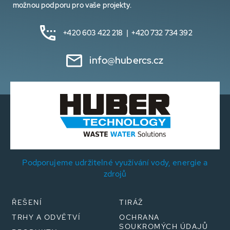
možnou podporu pro vaše projekty.
+420 603 422 218 | +420 732 734 392
info@hubercs.cz
Podporujeme udržitelné využívání vody, energie a
zdrojů
ŘEŠENÍ
TIRÁŽ
TRHY A ODVĚTVÍ
OCHRANA
SOUKROMÝCH ÚDAJŮ