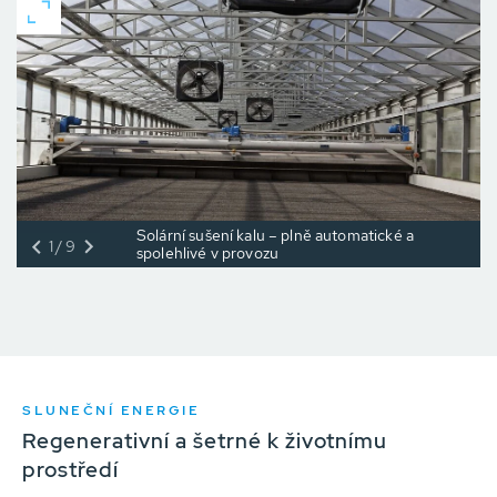
Solární sušení kalu – plně automatické a
1/9
spolehlivé v provozu
SLUNEČNÍ ENERGIE
Regenerativní a šetrné k životnímu
prostředí