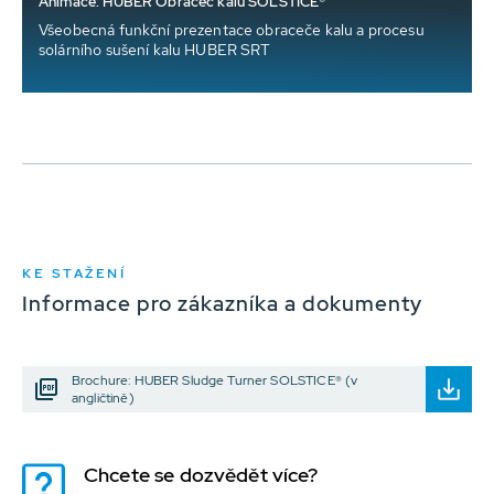
Animace: HUBER Obraceč kalu SOLSTICE®
Všeobecná funkční prezentace obraceče kalu a procesu
solárního sušení kalu HUBER SRT
KE STAŽENÍ
Informace pro zákazníka a dokumenty
Brochure: HUBER Sludge Turner SOLSTICE® (v
angličtině)
Chcete se dozvědět více?