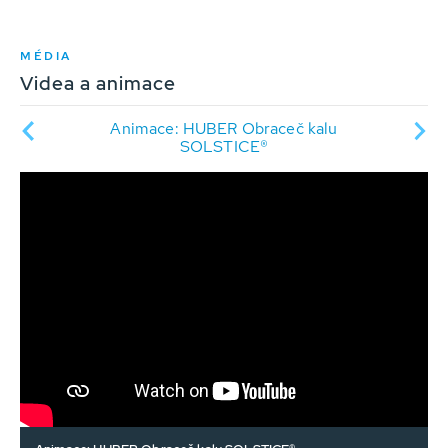
MÉDIA
Videa a animace
Animace: HUBER Obraceč kalu
An
SOLSTICE®
SOL