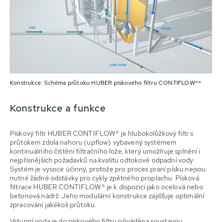
Konstrukce: Schéma průtoku HUBER pískového filtru CONTIFLOW®®
Konstrukce a funkce
Pískový filtr HUBER CONTIFLOW® je hlubokolůžkový filtr s
průtokem zdola nahoru (upflow) vybavený systémem
kontinuálního čištění filtračního lože, který umožňuje splnění i
nejpřísnějších požadavků na kvalitu odtokové odpadní vody.
Systém je vysoce účinný, protože pro proces praní písku nejsou
nutné žádné odstávky pro cykly zpětného proplachu. Písková
filtrace HUBER CONTIFLOW® je k dispozici jako ocelová nebo
betonová nádrž. Jeho modulární konstrukce zajišťuje optimální
zpracování jakékoli průtoku.
Vstupní voda je do pískového filtru přiváděna soustavou