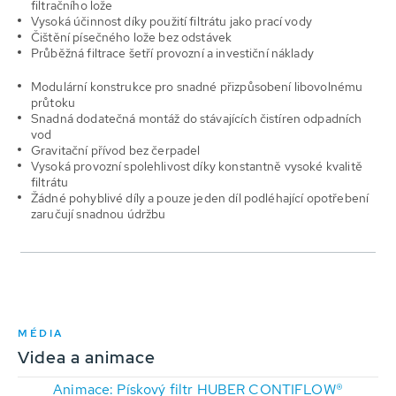
filtračního lože
Vysoká účinnost díky použití filtrátu jako prací vody
Čištění písečného lože bez odstávek
Průběžná filtrace šetří provozní a investiční náklady
Modulární konstrukce pro snadné přizpůsobení libovolnému
průtoku
Snadná dodatečná montáž do stávajících čistíren odpadních
vod
Gravitační přívod bez čerpadel
Vysoká provozní spolehlivost díky konstantně vysoké kvalitě
filtrátu
Žádné pohyblivé díly a pouze jeden díl podléhající opotřebení
zaručují snadnou údržbu
MÉDIA
Videa a animace
Animace: Pískový filtr HUBER CONTIFLOW®