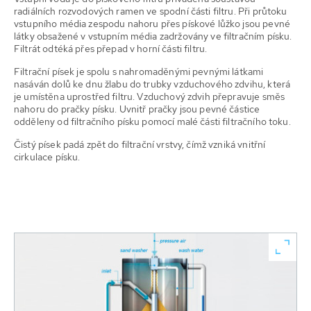
radiálních rozvodových ramen ve spodní části filtru. Při průtoku
vstupního média zespodu nahoru přes pískové lůžko jsou pevné
látky obsažené v vstupním média zadržovány ve filtračním písku.
Filtrát odtéká přes přepad v horní části filtru.
Filtrační písek je spolu s nahromaděnými pevnými látkami
nasáván dolů ke dnu žlabu do trubky vzduchového zdvihu, která
je umístěna uprostřed filtru. Vzduchový zdvih přepravuje směs
nahoru do pračky písku. Uvnitř pračky jsou pevné částice
odděleny od filtračního písku pomocí malé části filtračního toku.
Čistý písek padá zpět do filtrační vrstvy, čímž vzniká vnitřní
cirkulace písku.