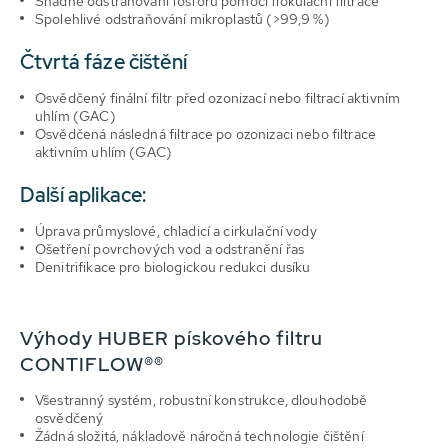
Snadné odstraňování fosforu pomocí flokulační filtrace
Spolehlivé odstraňování mikroplastů (>99,9 %)
Čtvrtá fáze čištění
Osvědčený finální filtr před ozonizací nebo filtrací aktivním
uhlím (GAC)
Osvědčená následná filtrace po ozonizaci nebo filtrace
aktivním uhlím (GAC)
Další aplikace:
Úprava průmyslové, chladicí a cirkulační vody
Ošetření povrchových vod a odstranění řas
Denitrifikace pro biologickou redukci dusíku
Výhody HUBER pískového filtru
CONTIFLOW®®
Všestranný systém, robustní konstrukce, dlouhodobě
osvědčený
Žádná složitá, nákladově náročná technologie čištění