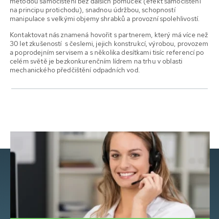
metodou samočištění bez dalších pomůcek (efekt samočištění
na principu protichodu), snadnou údržbou, schopností
manipulace s velkými objemy shrabků a provozní spolehlivostí.
Kontaktovat nás znamená hovořit s partnerem, který má více než
30 let zkušeností s česlemi, jejich konstrukcí, výrobou, provozem
a poprodejním servisem a s několika desítkami tisíc referencí po
celém světě je bezkonkurenčním lídrem na trhu v oblasti
mechanického předčištění odpadních vod.