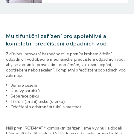
Multifunkční zařízení pro spolehlivé a
kompletní předčištění odpadních vod
Z důvodu provozní bezpečnosti je prvním krokem čištění
odpadních vod obecně mechanické předčištění odpadních vod,
aby se zabránilo provozním problémům, jako jsou ucpání,
opotřebení nebo zakalení. Kompletní předčištění odpadních vod
zahrnuje:
Jemné cezení
Úpravy shrabků
Separace písku
Třídění (praní) písku (štěrku)
Oddělení a odstranění tuků a mastnot
Náš první ROTAMAT® kompaktní zařízení jsme vyvinuli a dodali
během 80. let 19. století. Od té doby si již stovky projektantů a