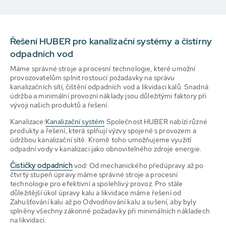
Řešení HUBER pro kanalizační systémy a čistírny
odpadních vod
Máme správné stroje a procesní technologie, které umožní
provozovatelům splnit rostoucí požadavky na správu
kanalizačních sítí, čištění odpadních vod a likvidaci kalů. Snadná
údržba a minimální provozní náklady jsou důležitými faktory při
vývoji našich produktů a řešení.
Kanalizace:
Kanalizační systém
Společnost HUBER nabízí různé
produkty a řešení, která splňují výzvy spojené s provozem a
údržbou kanalizační sítě. Kromě toho umožňujeme využití
odpadní vody v kanalizaci jako obnovitelného zdroje energie.
Čističky odpadních
vod: Od mechanického předúpravy až po
čtvrtý stupeň úpravy máme správné stroje a procesní
technologie pro efektivní a spolehlivý provoz. Pro stále
důležitější úkol úpravy kalu a likvidace máme řešení od
Zahušťování kalu až po Odvodňování kalu a sušení, aby byly
splněny všechny zákonné požadavky při minimálních nákladech
na likvidaci.