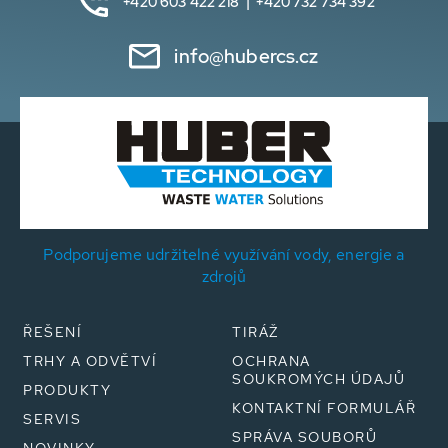
+420 603 422 218 | +420 732 734 392
info@hubercs.cz
Podporujeme udržitelné využívání vody, energie a
zdrojů
ŘEŠENÍ
TIRÁŽ
TRHY A ODVĚTVÍ
OCHRANA
SOUKROMÝCH ÚDAJŮ
PRODUKTY
KONTAKTNÍ FORMULÁŘ
SERVIS
SPRÁVA SOUBORŮ