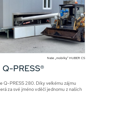
Naše „mobilky“ HUBER CS
lu Q-PRESS®
uje Q-PRESS 280. Díky velkému zájmu
která za své jméno vděčí jednomu z našich