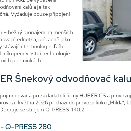
odňování kalů a je tak
ačná
. Vyžaduje pouze připojení
ích – běžný pronájem na menších
dňovací jednotka, případně jako
távající technologie. Dále
ed nákupem vlastní technologie
tních podmínkách.
BER Šnekový odvodňovač ka
a“ pojmenovaná po zakladateli firmy HUBER CS a provoz
 provozu května 2026 přichází do provozu linku „Milda“, 
 Operuje se strojem Q-PRESS 440.2.
a - Q-PRESS 280