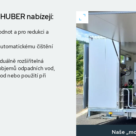
 HUBER nabízejí:
dnot a pro redukci a
automatickému čištění
duálně rozšiřitelná
 objemů odpadních vod,
vod nebo použití při
Naše „mo