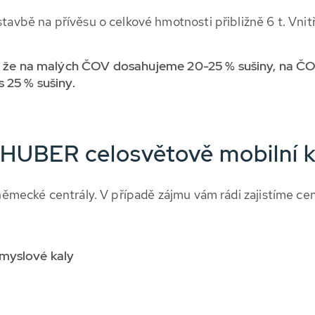
tavbě na přívěsu o celkové hmotnosti přibližně 6 t. Vnit
í, že na malých ČOV dosahujeme 20-25 % sušiny, na ČO
 25 % sušiny.
– HUBER celosvětově mobilní 
z německé centrály. V případě zájmu vám rádi zajistíme c
ůmyslové kaly