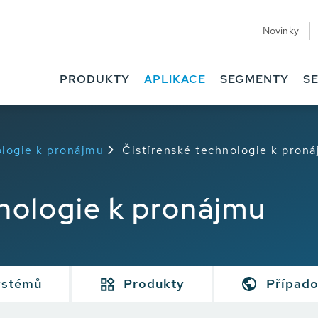
Novinky
PRODUKTY
APLIKACE
SEGMENTY
SE
ologie k pronájmu
Čistírenské technologie k pron
nologie k pronájmu
ystémů
Produkty
Případo