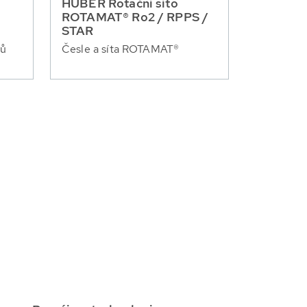
HUBER Rotační síto
ROTAMAT® Ro2 / RPPS /
STAR
lů
Česle a síta ROTAMAT®