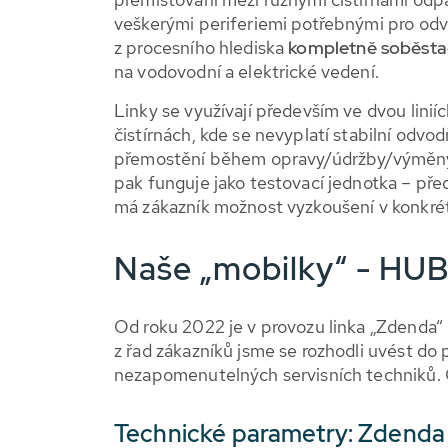
veškerými periferiemi potřebnými pro odv
z procesního hlediska
kompletně soběst
na vodovodní a elektrické vedení.
Linky se využívají především ve dvou lini
čistírnách, kde se nevyplatí stabilní odvo
přemostění během opravy/údržby/výměny s
pak funguje jako testovací jednotka – př
má zákazník možnost vyzkoušení v konkré
Naše „mobilky“ - HU
Od roku 2022 je v provozu linka „Zdend
z řad zákazníků jsme se rozhodli uvést do
nezapomenutelných servisních techniků.
Technické parametry: Zdend