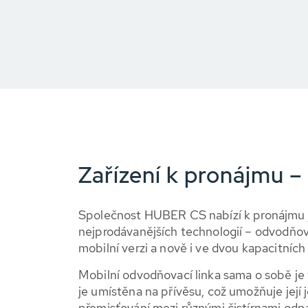
Zařízení k pronájmu 
Společnost HUBER CS nabízí k pronájmu 
nejprodávanějších technologií – odvodňov
mobilní verzi a nově i ve dvou kapacitních
Mobilní odvodňovací linka sama o sobě je 
je umístěna na přívěsu, což umožňuje její
přemisťování mezi různými čistírnami od