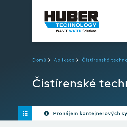
Domů
Aplikace
Čistírenské techn
Čistírenské tech
Pronájem kontejnerových s