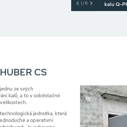
1/6
kalu Q-P
– HUBER CS
jednu ze svých
ání kalů, a to v soběstačné
 velikostech.
technologická jednotka, která
 jednoduché a operativní
padních vod. Je vybavena