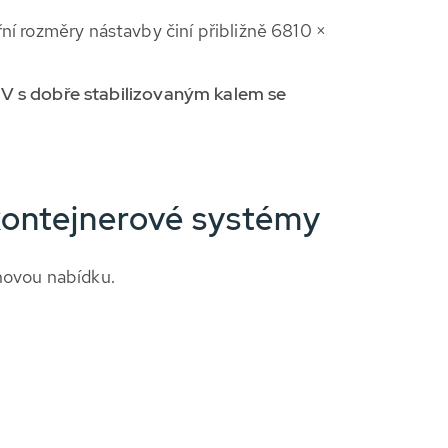
řní rozměry nástavby činí přibližně 6810 ×
V s dobře stabilizovaným kalem se
kontejnerové systémy
enovou nabídku.