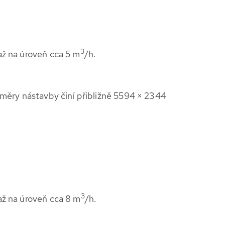
3
 až na úroveň cca 5 m
/h.
ozměry nástavby činí přibližně 5594 × 2344
3
 až na úroveň cca 8 m
/h.