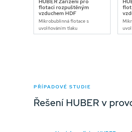
HUBER Zařízení pro
HUB
flotaci rozpuštěným
flo
vzduchem HDF
vzd
Mikrobublinná flotace s
Mikr
uvolňováním tlaku
uvol
PŘÍPADOVÉ STUDIE
Řešení HUBER v prov