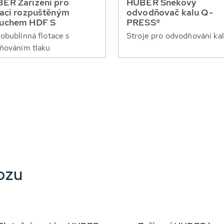
ER Zařízení pro
HUBER Šnekový
taci rozpuštěným
odvodňovač kalu Q-
uchem HDF S
PRESS®
obublinná flotace s
Stroje pro odvodňování ka
ňováním tlaku
ozu