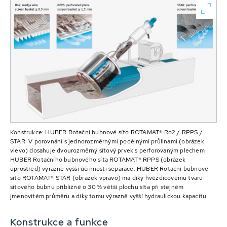
Konstrukce: HUBER Rotační bubnové síto ROTAMAT® Ro2 / RPPS /
STAR: V porovnání s jednorozměrnými podélnými průlinami (obrázek
vlevo) dosahuje dvourozměrný sítový prvek s perforovaným plechem
HUBER Rotačního bubnového síta ROTAMAT® RPPS (obrázek
uprostřed) výrazně vyšší účinnosti separace. HUBER Rotační bubnové
síto ROTAMAT® STAR (obrázek vpravo) má díky hvězdicovému tvaru
sítového bubnu přibližně o 30 % větší plochu síta při stejném
jmenovitém průměru a díky tomu výrazně vyšší hydraulickou kapacitu.
Konstrukce a funkce