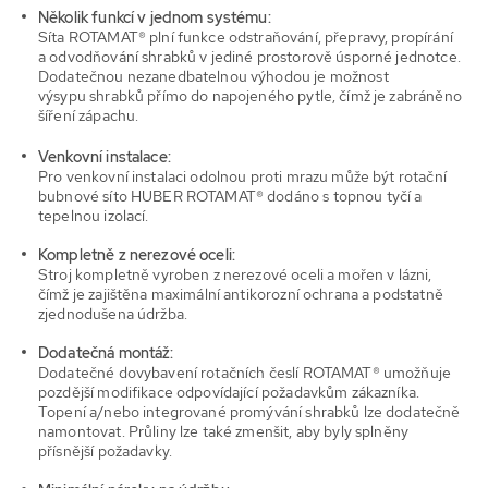
Několik funkcí v jednom systému:
Síta ROTAMAT® plní funkce odstraňování, přepravy, propírání
a odvodňování shrabků v jediné prostorově úsporné jednotce.
Dodatečnou nezanedbatelnou výhodou je možnost
výsypu shrabků přímo do napojeného pytle, čímž je zabráněno
šíření zápachu.
Venkovní instalace:
Pro venkovní instalaci odolnou proti mrazu může být rotační
bubnové síto HUBER ROTAMAT® dodáno s
topnou tyčí
a
tepelnou izolací.
Kompletně z nerezové oceli:
Stroj kompletně vyroben z nerezové oceli a mořen v lázni,
čímž je zajištěna maximální antikorozní ochrana a podstatně
zjednodušena údržba.
Dodatečná montáž:
Dodatečné dovybavení rotačních česlí ROTAMAT® umožňuje
pozdější modifikace odpovídající požadavkům zákazníka.
Topení a/nebo integrované promývání shrabků lze dodatečně
namontovat. Průliny lze také zmenšit, aby byly splněny
přísnější požadavky.