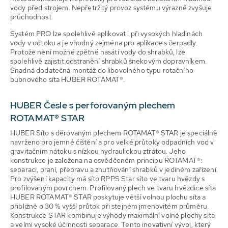
vody před strojem. Nepřetržitý provoz systému výrazně zvyšuje
průchodnost.
Systém PRO lze spolehlivě aplikovat i při vysokých hladinách
vody v odtoku a je vhodný zejména pro aplikace s čerpadly.
Protože není možné zpětné nasátí vody do shrabků, lze
spolehlivě zajistit odstranění shrabků šnekovým dopravníkem.
Snadná dodatečná montáž do libovolného typu rotačního
bubnového síta HUBER ROTAMAT®.
HUBER Česle s perforovaným plechem
ROTAMAT® STAR
HUBER Síto s děrovaným plechem ROTAMAT® STAR je speciálně
navrženo pro jemné čištění a pro velké průtoky odpadních vod v
gravitačním nátoku s nízkou hydraulickou ztrátou. Jeho
konstrukce je založena na osvědčeném principu ROTAMAT®:
separaci, praní, přepravu a zhutňování shrabků v jediném zařízení.
Pro zvýšení kapacity má síto RPPS Star síto ve tvaru hvězdy s
profilovaným povrchem. Profilovaný plech ve tvaru hvězdice síta
HUBER ROTAMAT® STAR poskytuje větší volnou plochu síta a
přibližně o 30 % vyšší průtok při stejném jmenovitém průměru.
Konstrukce STAR kombinuje výhody maximální volné plochy síta
a velmi vysoké účinnosti separace. Tento inovativní vývoj, který