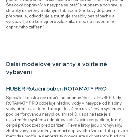
Šnekový dopravník v násypce se otáčí s bubnem a dopravuje
shrabky uzavřeným šikmým tubusem. Šnekový dopravník
přepravuje, odvodňuje a zhutňuje shrabky bez zápachu a
vysypává je do kontejneru zákazníka nebo do následného
dopravního zařízení.
Další modelové varianty a volitelné
vybavení
HUBER Rotační buben ROTAMAT® PRO
Speciální konstrukce rotačního bubnového síta HUBER řady
ROTAMAT® PRO odděluje hladinu vody v násypce od hladiny
vody před a za sítem. Toho je dosaženo uzavřeným systémem
pod perforovanou násypkou shrabků. Kapalná fáze je z
uzavřeného systému odebírána odsávacím čerpadlem, které
čerpá průtok zpět před zařízení. Pevné látky jsou promývány,
zhutňovány a odváděny pomocí dopravního šneku. Tato provozní
metoda umožňuje nepřetržitý provoz síta s konstantní hladinou