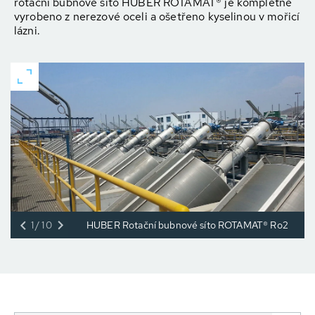
rotační bubnové síto HUBER ROTAMAT® je kompletně
vyrobeno z nerezové oceli a ošetřeno kyselinou v mořicí
lázni.
1/10
HUBER Rotační bubnové síto ROTAMAT® Ro2