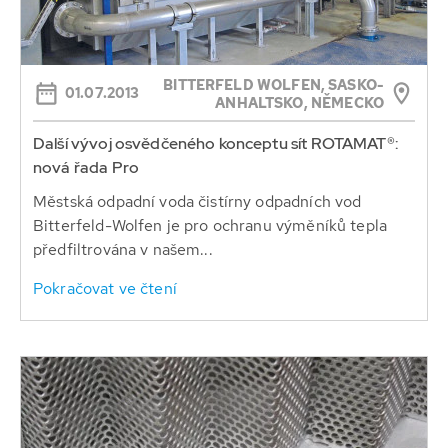
BITTERFELD WOLFEN, SASKO-
01.07.2013
ANHALTSKO, NĚMECKO
Další vývoj osvědčeného konceptu sít ROTAMAT®:
nová řada Pro
Městská odpadní voda čistírny odpadních vod
Bitterfeld-Wolfen je pro ochranu výměníků tepla
předfiltrována v našem...
Pokračovat ve čtení