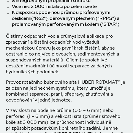
S integrovaným
propíráním shrabků
Více než 2 000 instalací po celém světě
K dispozici s
podélnou průlinou profilovanými
česlicemi
("Ro2"),
děrovaným plechem
("RPPS") a
prolamovaným
perforovaným m košem ("STAR")
Čistírny odpadních vod a průmyslové aplikace pro
zpracování a čištění odpadních vod vyžadují
mechanickou úpravu jako první krok čištění, aby se
odstranilo co nejvíce plovoucích, sedimentovaných a
suspendovaných materiálů. Cílem je spolehlivé
dosažení maximální účinnosti separace za daných
hydraulických podmínek.
Provoz rotačního bubnového síta HUBER ROTAMAT® je
založen na jedinečném systému, který umožňuje
kombinaci separace, praní, přepravy, zhutňování a
odvodňování v jedné jednotce.
V závislosti na podélné průlině (0,5 – 6 mm) nebo
perforaci (1 – 6 mm) a velikosti síta (průměr sítového
koše až 3 000 mm) lze průchodnost individuálně
přizpůsobit požadavkům konkrétního zadání. Jemné