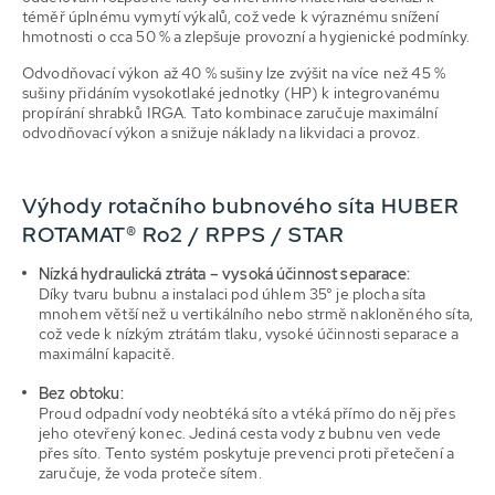
téměř úplnému vymytí výkalů, což vede k výraznému snížení
hmotnosti o cca 50 % a zlepšuje provozní a hygienické podmínky.
Odvodňovací výkon až 40 % sušiny lze zvýšit na více než 45 %
sušiny přidáním vysokotlaké jednotky (HP) k integrovanému
propírání shrabků IRGA. Tato kombinace zaručuje maximální
odvodňovací výkon a snižuje náklady na likvidaci a provoz.
Výhody rotačního bubnového síta HUBER
ROTAMAT® Ro2 / RPPS / STAR
Nízká
hydraulická
ztráta – vysoká účinnost separace:
Díky tvaru bubnu a instalaci pod úhlem 35° je plocha síta
mnohem větší než u vertikálního nebo strmě nakloněného síta,
což vede k nízkým ztrátám tlaku, vysoké účinnosti separace a
maximální kapacitě.
Bez obtoku:
Proud odpadní vody neobtéká síto a vtéká přímo do něj přes
jeho otevřený konec. Jediná cesta vody z bubnu ven vede
přes síto. Tento systém poskytuje prevenci proti přetečení a
zaručuje, že voda proteče sítem.