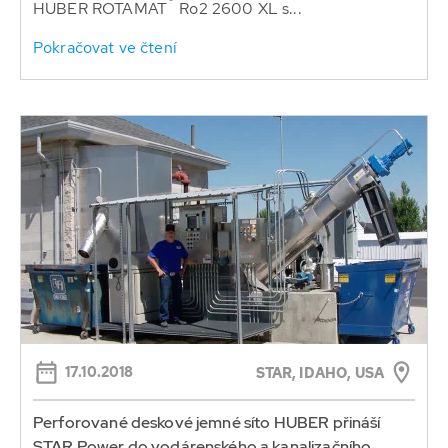
®
HUBER ROTAMAT
Ro2 2600 XL s...
Pokračovat ve čtení
17.10.2018
STAR, IDAHO, USA
Perforované deskové jemné síto HUBER přináší
STAR Power do vodárenského a kanalizačního