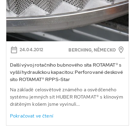
24.04.2012
BERCHING, NĚMECKO
Další vývoj rotačního bubnového síta ROTAMAT® s
vyšší hydraulickou kapacitou: Perforované deskové
síto ROTAMAT® RPPS-Star
Na základě celosvětově známého a osvědčeného
systému jemných sít HUBER ROTAMAT® s klínovým
drátěným košem jsme vyvinuli...
Pokračovat ve čtení