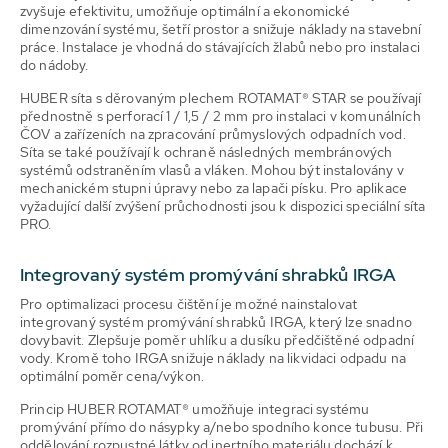
zvyšuje efektivitu, umožňuje optimální a ekonomické
dimenzování systému, šetří prostor a snižuje náklady na stavební
práce. Instalace je vhodná do stávajících žlabů nebo pro instalaci
do nádoby.
HUBER síta s děrovaným plechem ROTAMAT® STAR se používají
přednostně s perforací 1 / 1,5 / 2 mm pro instalaci v komunálních
ČOV a zařízeních na zpracování průmyslových odpadních vod.
Síta se také používají k ochraně následných membránových
systémů odstraněním vlasů a vláken. Mohou být instalovány v
mechanickém stupni úpravy nebo za lapači písku. Pro aplikace
vyžadující další zvýšení průchodnosti jsou k dispozici speciální síta
PRO.
Integrovaný systém promývání
shrabků
IRGA
Pro optimalizaci procesu čištění je možné nainstalovat
integrovaný systém promývání shrabků IRGA, který lze snadno
dovybavit. Zlepšuje poměr uhlíku a dusíku předčištěné odpadní
vody. Kromě toho IRGA snižuje náklady na likvidaci odpadu na
optimální poměr cena/výkon.
Princip HUBER ROTAMAT® umožňuje integraci systému
promývání přímo do násypky a/nebo spodního konce tubusu. Při
oddělování rozpustné látky od inertního materiálu dochází k