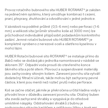
Provoz rotačního bubnového síta HUBER ROTAMAT® je založen
na jedinečném systému, který umožňuje kombinaci t cezení,
praní, přepravy, zhutňování a odvodňování v jedné jednotce.
V závislosti na podélné průlině (0,5-6 mm) nebo perforaci (1-6
mm) a velikosti síta (průměr sítového koše až 3000 mm) lze
průchodnost individuálně přizpůsobit požadavkům konkrétního
zadání. Jemné rotační bubnové síto HUBER ROTAMAT® je
kompletně vyrobeno z nerezové oceli a ošetřeno kyselinou v
mořicí lázni.
HUBER Rotační bubnové síto ROTAMAT® se instaluje přímo do
žlabů nebo se dodává jako jednotka namontovaná v nádobě se
sklonem 35°. Odpadní voda proudí do otevřeného konce
šikmého síta a poté sítem. Plovoucí a suspendované materiály
jsou zachycovány sítovým košem. Zanesení povrchu síta vytváří
dodatečný filtrační účinek, takže mohou být zachyceny pevné
částice, které jsou menší než rozteč prutů nebo perforace.
Koš se začne otáčet, jakmile je překročena určitá hladina vody v
přívodní lince v důsledku zanesení povrchu síta. Otáčivý buben
síta zvedá zachycené shrabky a vysypává je do středově
umístěné násypky. Odstraňování shrabků z bubnu je
podporováno stíracím kartáčem a ostřikovou lištou s tryskami.