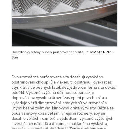
Hvězdicový sítový buben perforovaného síta ROTAMAT® RPPS-
Star
Dvourozměrná perforovaná síta dosahují vysokého
odstraňování chloupků a vláken, tj. odstraňují dvakrát až
čtyřikrát více pevných látek než jednorozměrná síta dokáží
oddělit. Výrazně zvýšená účinnost separace je
doprovázena vysokou úrovní zaslepení povrchu síta a
vyžaduje větší dimenzování jemných sít ve srovnání s
jinými běžně známými klínovými drátěnými síty. Běžně se
používá sítový koš s většími vnějšími rozměry, aby se
dosáhlo větších rozměrů s výsledkem výrazně zvýšených
investičních nákladů a dokonce i nákladů na výstavbu,
protože je zapotřebí větší kanál. Tento problém jsme