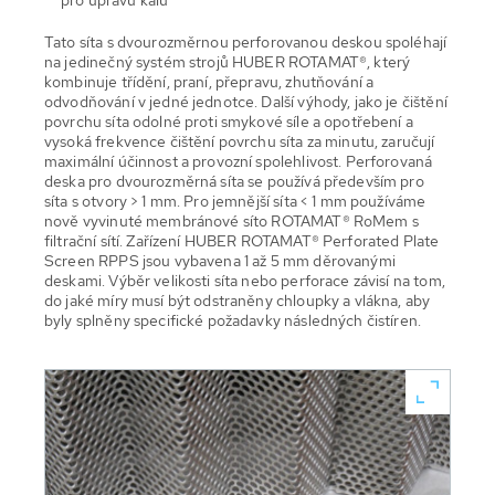
Tato síta s dvourozměrnou perforovanou deskou spoléhají
na jedinečný systém strojů HUBER ROTAMAT®, který
kombinuje třídění, praní, přepravu, zhutňování a
odvodňování v jedné jednotce. Další výhody, jako je čištění
povrchu síta odolné proti smykové síle a opotřebení a
vysoká frekvence čištění povrchu síta za minutu, zaručují
maximální účinnost a provozní spolehlivost. Perforovaná
deska pro dvourozměrná síta se používá především pro
síta s otvory > 1 mm. Pro jemnější síta < 1 mm používáme
nově vyvinuté membránové síto ROTAMAT® RoMem s
filtrační sítí. Zařízení HUBER ROTAMAT® Perforated Plate
Screen RPPS jsou vybavena 1 až 5 mm děrovanými
deskami. Výběr velikosti síta nebo perforace závisí na tom,
do jaké míry musí být odstraněny chloupky a vlákna, aby
byly splněny specifické požadavky následných čistíren.