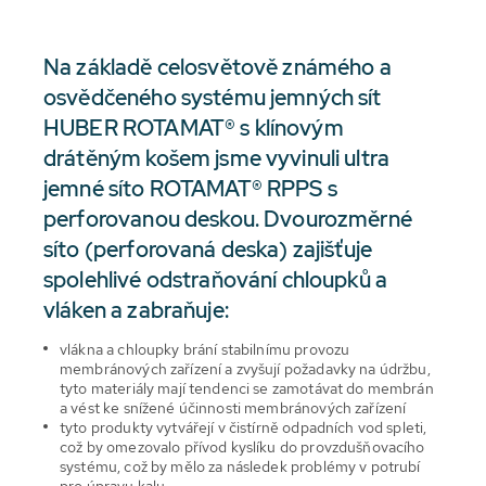
Na základě celosvětově známého a
osvědčeného systému jemných sít
HUBER ROTAMAT® s klínovým
drátěným košem jsme vyvinuli ultra
jemné síto ROTAMAT® RPPS s
perforovanou deskou. Dvourozměrné
síto (perforovaná deska) zajišťuje
spolehlivé odstraňování chloupků a
vláken a zabraňuje:
vlákna a chloupky brání stabilnímu provozu
membránových zařízení a zvyšují požadavky na údržbu,
tyto materiály mají tendenci se zamotávat do membrán
a vést ke snížené účinnosti membránových zařízení
tyto produkty vytvářejí v čistírně odpadních vod spleti,
což by omezovalo přívod kyslíku do provzdušňovacího
systému, což by mělo za následek problémy v potrubí
pro úpravu kalu