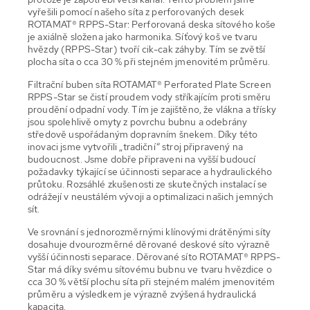
vyřešili pomocí našeho síta z perforovaných desek
ROTAMAT® RPPS-Star: Perforovaná deska sítového koše
je axiálně složena jako harmonika. Síťový koš ve tvaru
hvězdy (RPPS-Star) tvoří cik-cak záhyby. Tím se zvětší
plocha síta o cca 30 % při stejném jmenovitém průměru.
Filtrační buben síta ROTAMAT® Perforated Plate Screen
RPPS-Star se čistí proudem vody stříkajícím proti směru
proudění odpadní vody. Tím je zajištěno, že vlákna a třísky
jsou spolehlivě omyty z povrchu bubnu a odebrány
středově uspořádaným dopravním šnekem. Díky této
inovaci jsme vytvořili „tradiční“ stroj připravený na
budoucnost. Jsme dobře připraveni na vyšší budoucí
požadavky týkající se účinnosti separace a hydraulického
průtoku. Rozsáhlé zkušenosti ze skutečných instalací se
odrážejí v neustálém vývoji a optimalizaci našich jemných
sít.
Ve srovnání s jednorozměrnými klínovými drátěnými síty
dosahuje dvourozměrné děrované deskové síto výrazně
vyšší účinnosti separace. Děrované síto ROTAMAT® RPPS-
Star má díky svému sítovému bubnu ve tvaru hvězdice o
cca 30 % větší plochu síta při stejném malém jmenovitém
průměru a výsledkem je výrazně zvýšená hydraulická
kapacita.