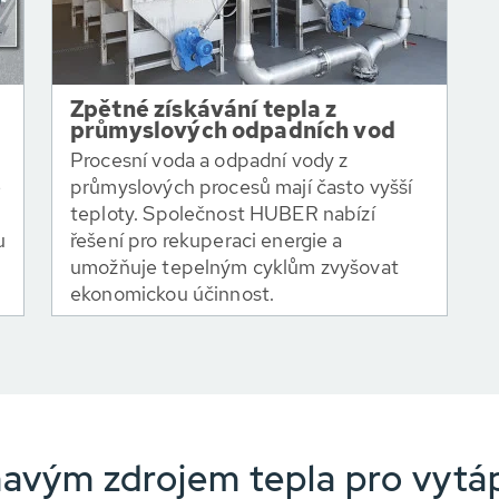
Zpětné získávání tepla z
průmyslových odpadních vod
Procesní voda a odpadní vody z
é
průmyslových procesů mají často vyšší
teploty. Společnost HUBER nabízí
u
řešení pro rekuperaci energie a
umožňuje tepelným cyklům zvyšovat
ekonomickou účinnost.
avým zdrojem tepla pro vytáp