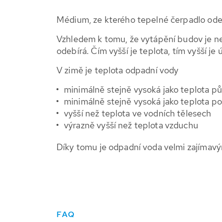
Médium, ze kterého tepelné čerpadlo ode
Vzhledem k tomu, že vytápění budov je nez
odebírá. Čím vyšší je teplota, tím vyšší j
V zimě je teplota odpadní vody
minimálně stejně vysoká jako teplota p
minimálně stejně vysoká jako teplota p
vyšší než teplota ve vodních tělesech
výrazně vyšší než teplota vzduchu
Díky tomu je odpadní voda velmi zajímavý
FAQ