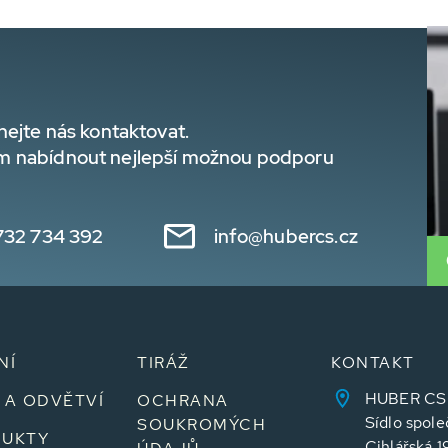
hejte nás kontaktovat.
m nabídnout nejlepší možnou podporu
732 734 392
info@hubercs.cz
NÍ
TIRÁŽ
KONTAKT
HUBER CS sp
 A ODVĚTVÍ
OCHRANA
Sídlo spole
SOUKROMÝCH
UKTY
Cihlářská 1