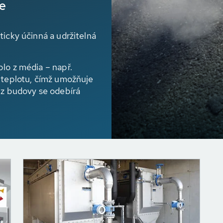
ie
ticky účinná a udržitelná
lo z média – např.
í teplotu, čímž umožňuje
 z budovy se odebírá