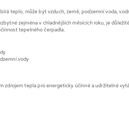
bírá teplo, může být vzduch, země, podzemní voda, vod
bytné zejména v chladnějších měsících roku, je důležité
e účinnost tepelného čerpadla.
ůdy
odzemní vody
m zdrojem tepla pro energeticky účinné a udržitelné vyt