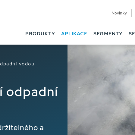
Novinky
PRODUKTY
APLIKACE
SEGMENTY
SE
odpadní vodou
í odpadní
držitelného a