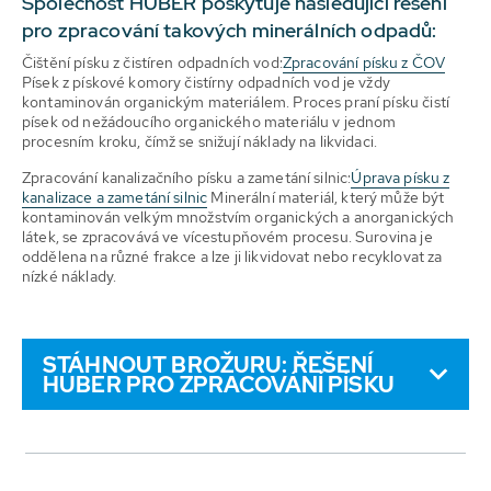
Společnost HUBER poskytuje následující řešení
pro zpracování takových minerálních odpadů:
Čištění písku z čistíren odpadních vod:
Zpracování písku z ČOV
Písek z pískové komory čistírny odpadních vod je vždy
kontaminován organickým materiálem. Proces praní písku čistí
písek od nežádoucího organického materiálu v jednom
procesním kroku, čímž se snižují náklady na likvidaci.
Zpracování kanalizačního písku a zametání silnic:
Úprava písku z
kanalizace a zametání silnic
Minerální materiál, který může být
kontaminován velkým množstvím organických a anorganických
látek, se zpracovává ve vícestupňovém procesu. Surovina je
oddělena na různé frakce a lze ji likvidovat nebo recyklovat za
nízké náklady.
STÁHNOUT BROŽURU: ŘEŠENÍ
HUBER PRO ZPRACOVÁNÍ PÍSKU