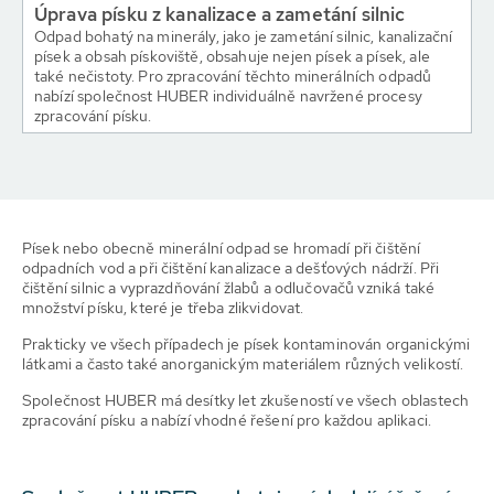
Úprava písku z kanalizace a zametání silnic
Odpad bohatý na minerály, jako je zametání silnic, kanalizační
písek a obsah pískoviště, obsahuje nejen písek a písek, ale
také nečistoty. Pro zpracování těchto minerálních odpadů
nabízí společnost HUBER individuálně navržené procesy
zpracování písku.
Písek nebo obecně minerální odpad se hromadí při čištění
odpadních vod a při čištění kanalizace a dešťových nádrží. Při
čištění silnic a vyprazdňování žlabů a odlučovačů vzniká také
množství písku, které je třeba zlikvidovat.
Prakticky ve všech případech je písek kontaminován organickými
látkami a často také anorganickým materiálem různých velikostí.
Společnost HUBER má desítky let zkušeností ve všech oblastech
zpracování písku a nabízí vhodné řešení pro každou aplikaci.