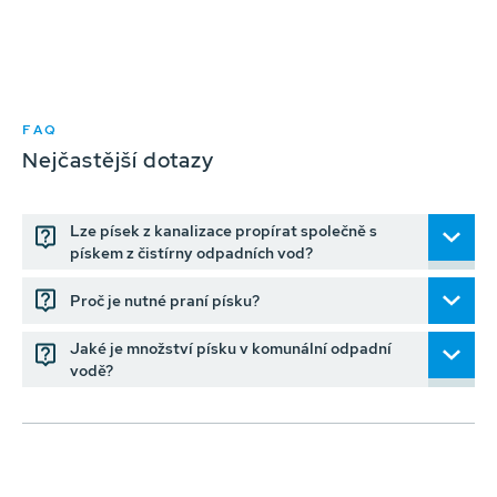
FAQ
Nejčastější dotazy
Lze písek z kanalizace propírat společně s
pískem z čistírny odpadních vod?
Proč je nutné praní písku?
Jaké je množství písku v komunální odpadní
vodě?