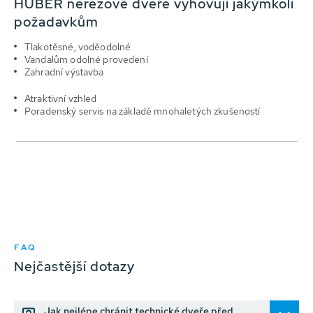
HUBER nerezové dveře vyhovují jakýmkoli
požadavkům
Tlakotěsné, voděodolné
Vandalům odolné provedení
Zahradní výstavba
Atraktivní vzhled
Poradenský servis na základě mnohaletých zkušeností
FAQ
Nejčastější dotazy
Jak nejlépe chránit technické dveře před