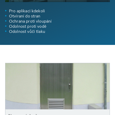
Pro aplikaci kdekoli
Otvíraní do stran
Ochrana proti vloupání
Odolnost proti vodě
Odolnost vůči tlaku