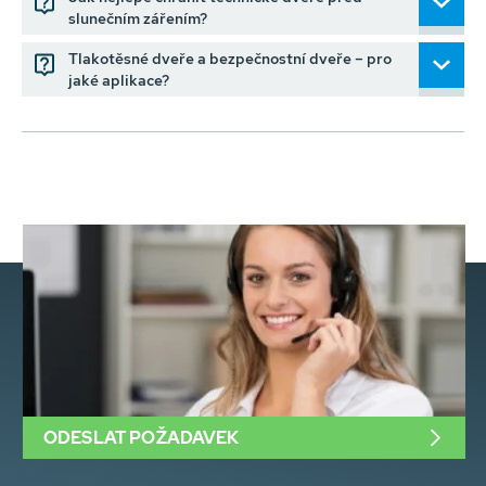
slunečním zářením?
Tlakotěsné dveře a bezpečnostní dveře – pro
jaké aplikace?
ODESLAT POŽADAVEK