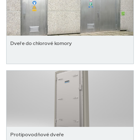
Dveře do chlorové komory
Protipovodňové dveře