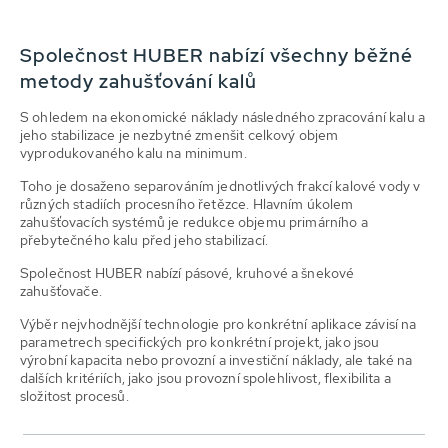
Společnost HUBER nabízí všechny běžné
metody zahušťování kalů
S ohledem na ekonomické náklady následného zpracování kalu a
jeho stabilizace je nezbytné zmenšit celkový objem
vyprodukovaného kalu na minimum.
Toho je dosaženo separováním jednotlivých frakcí kalové vody v
různých stadiích procesního řetězce. Hlavním úkolem
zahušťovacích systémů je redukce objemu primárního a
přebytečného kalu před jeho stabilizací.
Společnost HUBER nabízí pásové, kruhové a šnekové
zahušťovače.
Výběr nejvhodnější technologie pro konkrétní aplikace závisí na
parametrech specifických pro konkrétní projekt, jako jsou
výrobní kapacita nebo provozní a investiční náklady, ale také na
dalších kritériích, jako jsou provozní spolehlivost, flexibilita a
složitost procesů.