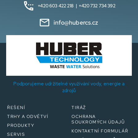
+420 603 422 218 | +420 732 734 392
info@hubercs.cz
Podporujeme udržitelné využívání vody, energie a
zdrojů
ŘEŠENÍ
TIRÁŽ
TRHY A ODVĚTVÍ
OCHRANA
SOUKROMÝCH ÚDAJŮ
PRODUKTY
KONTAKTNÍ FORMULÁŘ
SERVIS