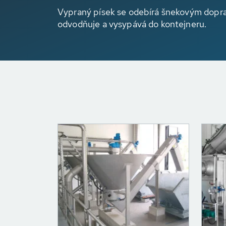
Vypraný písek se odebírá šnekovým dopra
odvodňuje a vysypává do kontejneru.