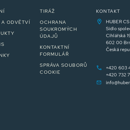
NÍ
TIRÁŽ
KONTAKT
HUBER CS sp
 A ODVĚTVÍ
OCHRANA
Sídlo spole
SOUKROMÝCH
UKTY
Cihlářská 1
ÚDAJŮ
602 00 Br
IS
KONTAKTNÍ
Česká repu
FORMULÁŘ
NKY
SPRÁVA SOUBORŮ
+420 603 
COOKIE
+420 732 
info@huber