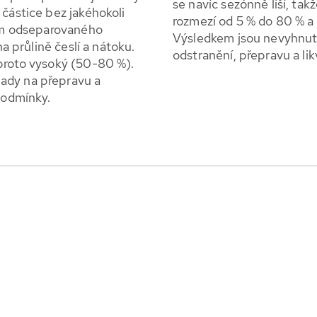
se navíc sezónně liší, tak
 částice bez jakéhokoli
rozmezí od 5 % do 80 % a
ním odseparovaného
Výsledkem jsou nevyhnut
na průlině česlí a nátoku.
odstranění, přepravu a lik
 proto vysoký (50-80 %).
ady na přepravu a
 podmínky.