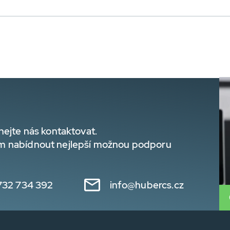
hejte nás kontaktovat.
m nabídnout nejlepší možnou podporu
732 734 392
info@hubercs.cz