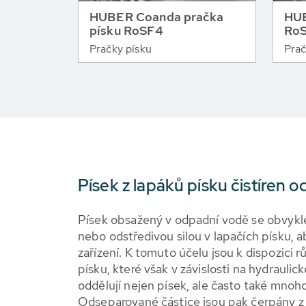
HUBER Coanda pračka
HUB
písku RoSF4
RoS
Pračky písku
Prač
Písek z lapáků písku čistíren 
Písek obsažený v odpadní vodě se obvykle
nebo odstředivou silou v lapačích písku, a
zařízení. K tomuto účelu jsou k dispozici
písku, které však v závislosti na hydraulic
oddělují nejen písek, ale často také mnoho
Odseparované částice jsou pak čerpány z 