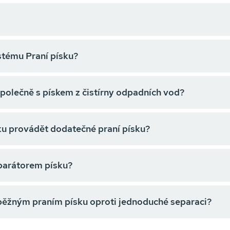
stému Praní písku?
společně s pískem z čistírny odpadních vod?
ku provádět dodatečné praní písku?
eparátorem písku?
běžným praním písku oproti jednoduché separaci?