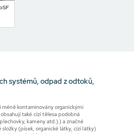
RoSF
ích systémů, odpad z odtoků,
 či méně kontaminovány organickými
ale obsahují také cizí tělesa podobná
lechovky, kameny atd.).) a značné
složky (písek, organické látky, cizí látky)