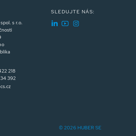
SLEDUJTE NÁS:
ol. s r.o.
čnosti
9
no
blika
422 218
734 392
cs.cz
© 2026 HUBER SE