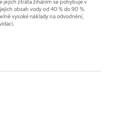
že jejich ztráta žíháním se pohybuje v
 jejich obsah vody od 40 % do 90 %.
elně vysoké náklady na odvodnění,
vidaci.