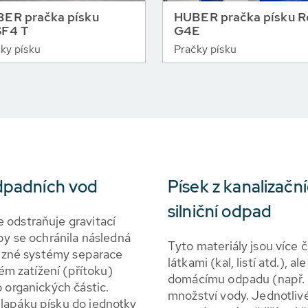
ER pračka písku
HUBER pračka písku 
F4 T
G4E
ky písku
Pračky písku
odpadních vod
Písek z kanalizačn
silniční odpad
 odstraňuje gravitací
by se ochránila následná
Tyto materiály jsou více
 různé systémy separace
látkami (kal, listí atd.), 
kém zatížení (přítoku)
domácímu odpadu (např. p
 organických částic.
množství vody. Jednotlivé 
lapáku písku do jednotky